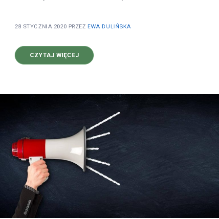
28 STYCZNIA 2020
PRZEZ
EWA DULIŃSKA
O
CZYTAJ WIĘCEJ
AKTUALIZACJA
SYSTEMU
V1.3.3