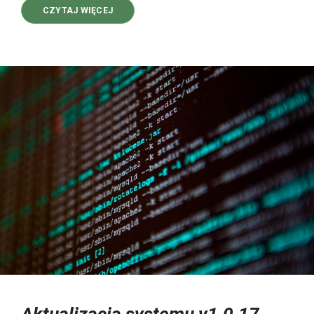
O
CZYTAJ WIĘCEJ
AKTUALIZACJA
SYSTEMU
V1.3.2
FIX