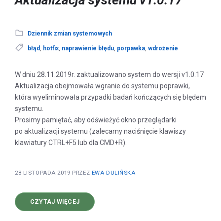
Aktualizacja systemu v1.0.17
Dziennik zmian systemowych
błąd
,
hotfix
,
naprawienie błędu
,
porpawka
,
wdrożenie
W dniu 28.11.2019r. zaktualizowano system do wersji v1.0.17
Aktualizacja obejmowała wgranie do systemu poprawki,
która wyeliminowała przypadki badań kończących się błędem
systemu.
Prosimy pamiętać, aby odświeżyć okno przeglądarki
po aktualizacji systemu (zalecamy naciśnięcie klawiszy
klawiatury CTRL+F5 lub dla CMD+R).
28 LISTOPADA 2019
PRZEZ
EWA DULIŃSKA
O
CZYTAJ WIĘCEJ
AKTUALIZACJA
SYSTEMU
V1.0.17