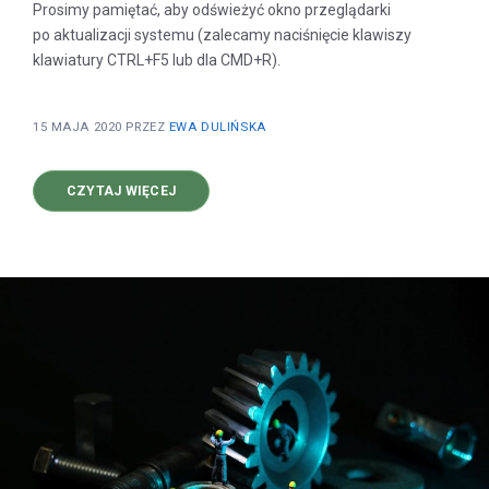
Prosimy pamiętać, aby odświeżyć okno przeglądarki
po aktualizacji systemu (zalecamy naciśnięcie klawiszy
klawiatury CTRL+F5 lub dla CMD+R).
15 MAJA 2020
PRZEZ
EWA DULIŃSKA
O
CZYTAJ WIĘCEJ
NOWA
WERSJA
SYSTEMU
V2.0.1