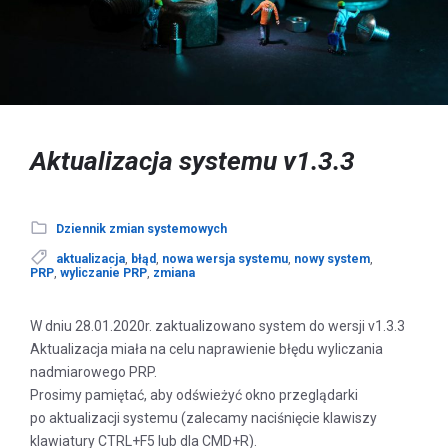
Aktualizacja systemu v1.3.3
Dziennik zmian systemowych
aktualizacja
,
błąd
,
nowa wersja systemu
,
nowy system
,
PRP
,
wyliczanie PRP
,
zmiana
W dniu 28.01.2020r. zaktualizowano system do wersji v1.3.3
Aktualizacja miała na celu naprawienie błędu wyliczania
nadmiarowego PRP.
Prosimy pamiętać, aby odświeżyć okno przeglądarki
po aktualizacji systemu (zalecamy naciśnięcie klawiszy
klawiatury CTRL+F5 lub dla CMD+R).