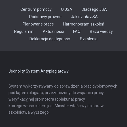
Centrum pomocy
O JSA
Dlaczego JSA
Podstawy prawne
Jak działa JSA
Planowane prace
Harmonogram szkoleń
Regulamin
Aktualności
FAQ
Baza wiedzy
Odnośnik
Deklaracja dostępności
Szkolenia
otwiera
się
w
nowej
karcie
Jednolity System Antyplagiatowy
System wykorzystywany do sprawdzenia prac dyplomowych
pod kątem plagiatu, przeznaczony do wsparcia pracy
weryfikacyjnej promotora (opiekuna) pracy,
którego właścicielem jest Minister właściwy do spraw
szkolnictwa wyższego.