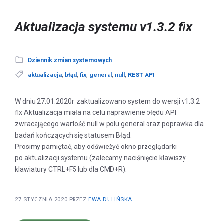
Aktualizacja systemu v1.3.2 fix
Dziennik zmian systemowych
aktualizacja
,
błąd
,
fix
,
general
,
null
,
REST API
W dniu 27.01.2020r. zaktualizowano system do wersji v1.3.2
fix Aktualizacja miała na celu naprawienie błędu API
zwracającego wartość null w polu general oraz poprawka dla
badań kończących się statusem Błąd.
Prosimy pamiętać, aby odświeżyć okno przeglądarki
po aktualizacji systemu (zalecamy naciśnięcie klawiszy
klawiatury CTRL+F5 lub dla CMD+R).
27 STYCZNIA 2020
PRZEZ
EWA DULIŃSKA