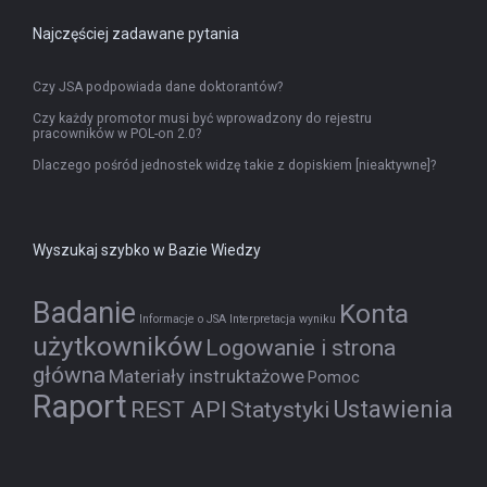
Najczęściej zadawane pytania
Czy JSA podpowiada dane doktorantów?
Czy każdy promotor musi być wprowadzony do rejestru
pracowników w POL-on 2.0?
Dlaczego pośród jednostek widzę takie z dopiskiem [nieaktywne]?
Wyszukaj szybko w Bazie Wiedzy
Badanie
Konta
Informacje o JSA
Interpretacja wyniku
użytkowników
Logowanie i strona
główna
Materiały instruktażowe
Pomoc
Raport
Ustawienia
REST API
Statystyki