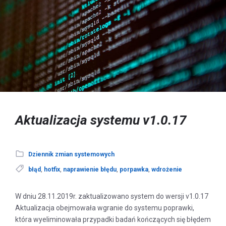
Aktualizacja systemu v1.0.17
Dziennik zmian systemowych
błąd
,
hotfix
,
naprawienie błędu
,
porpawka
,
wdrożenie
W dniu 28.11.2019r. zaktualizowano system do wersji v1.0.17
Aktualizacja obejmowała wgranie do systemu poprawki,
która wyeliminowała przypadki badań kończących się błędem