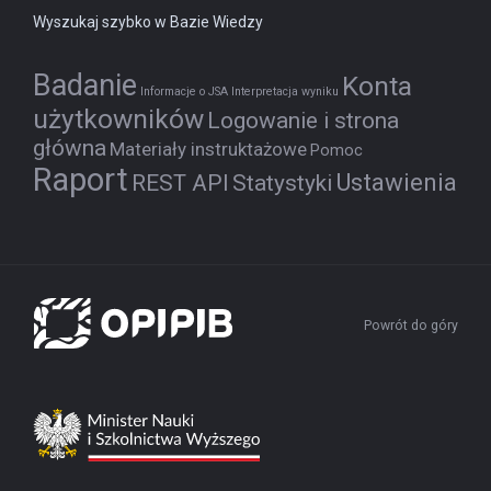
Wyszukaj szybko w Bazie Wiedzy
Badanie
Konta
Informacje o JSA
Interpretacja wyniku
użytkowników
Logowanie i strona
główna
Materiały instruktażowe
Pomoc
Raport
Ustawienia
REST API
Statystyki
Powrót do góry