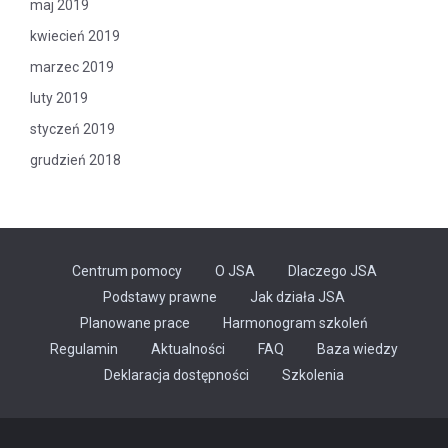
maj 2019
kwiecień 2019
marzec 2019
luty 2019
styczeń 2019
grudzień 2018
Centrum pomocy
O JSA
Dlaczego JSA
Podstawy prawne
Jak działa JSA
Planowane prace
Harmonogram szkoleń
Regulamin
Aktualności
FAQ
Baza wiedzy
Odnośnik
Deklaracja dostępności
Szkolenia
otwiera
się
w
nowej