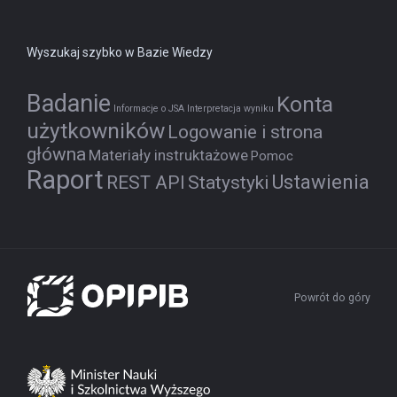
Wyszukaj szybko w Bazie Wiedzy
Badanie
Konta
Informacje o JSA
Interpretacja wyniku
użytkowników
Logowanie i strona
główna
Materiały instruktażowe
Pomoc
Raport
Ustawienia
REST API
Statystyki
Powrót do góry