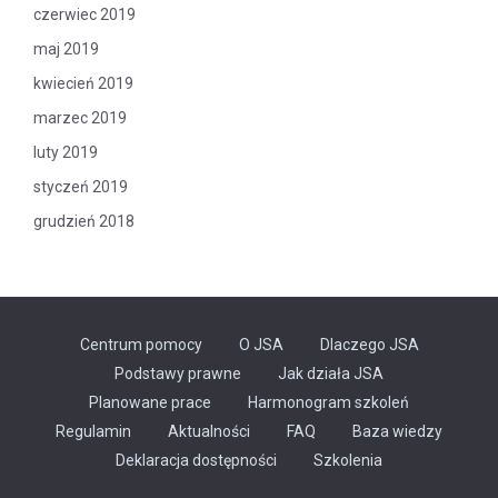
czerwiec 2019
maj 2019
kwiecień 2019
marzec 2019
luty 2019
styczeń 2019
grudzień 2018
Centrum pomocy
O JSA
Dlaczego JSA
Podstawy prawne
Jak działa JSA
Planowane prace
Harmonogram szkoleń
Regulamin
Aktualności
FAQ
Baza wiedzy
Odnośnik
Deklaracja dostępności
Szkolenia
otwiera
się