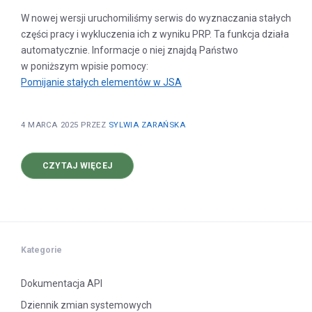
W nowej wersji uruchomiliśmy serwis do wyznaczania stałych
części pracy i wykluczenia ich z wyniku PRP. Ta funkcja działa
automatycznie. Informacje o niej znajdą Państwo
w poniższym wpisie pomocy:
Pomijanie stałych elementów w JSA
4 MARCA 2025
PRZEZ
SYLWIA ZARAŃSKA
O
CZYTAJ WIĘCEJ
NOWA
WERSJA
JSA-
WYKLUCZENIE
STAŁYCH
CZĘŚCI
PRACY
Kategorie
Dokumentacja API
Dziennik zmian systemowych