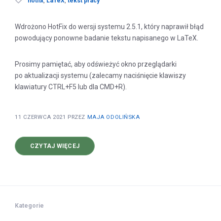
hotfix
,
LaTeX
,
tekst pracy
Wdrożono HotFix do wersji systemu 2.5.1, który naprawił błąd
powodujący ponowne badanie tekstu napisanego w LaTeX.
Prosimy pamiętać, aby odświeżyć okno przeglądarki
po aktualizacji systemu (zalecamy naciśnięcie klawiszy
klawiatury CTRL+F5 lub dla CMD+R).
11 CZERWCA 2021
PRZEZ
MAJA ODOLIŃSKA
O
CZYTAJ WIĘCEJ
HOTFIX
DO WERSJI
2.5.1
Kategorie