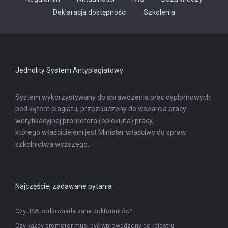
Odnośnik
Deklaracja dostępności
Szkolenia
otwiera
się
w
nowej
karcie
Jednolity System Antyplagiatowy
System wykorzystywany do sprawdzenia prac dyplomowych
pod kątem plagiatu, przeznaczony do wsparcia pracy
weryfikacyjnej promotora (opiekuna) pracy,
którego właścicielem jest Minister właściwy do spraw
szkolnictwa wyższego.
Najczęściej zadawane pytania
Czy JSA podpowiada dane doktorantów?
Czy każdy promotor musi być wprowadzony do rejestru