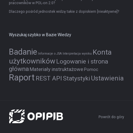
pracowników w POL-on 2.0?
Dlaczego pośród jednostek widzę takie z dopiskiem [nieaktywne]?
Wyszukaj szybko w Bazie Wiedzy
Badanie
Konta
Informacje o JSA
Interpretacja wyniku
użytkowników
Logowanie i strona
główna
Materiały instruktażowe
Pomoc
Raport
Ustawienia
REST API
Statystyki
Powrót do góry