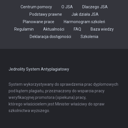
Centrum pomocy
O JSA
Dlaczego JSA
Podstawy prawne
Jak działa JSA
Planowane prace
Harmonogram szkoleń
Regulamin
Aktualności
FAQ
Baza wiedzy
Odnośnik
Deklaracja dostępności
Szkolenia
otwiera
się
w
nowej
karcie
Jednolity System Antyplagiatowy
System wykorzystywany do sprawdzenia prac dyplomowych
pod kątem plagiatu, przeznaczony do wsparcia pracy
weryfikacyjnej promotora (opiekuna) pracy,
którego właścicielem jest Minister właściwy do spraw
szkolnictwa wyższego.