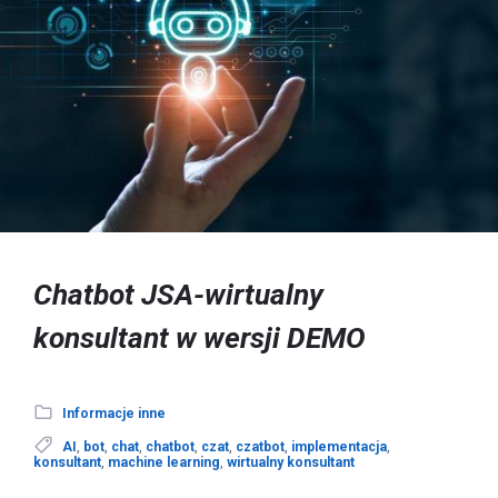
Chatbot JSA-wirtualny
konsultant w wersji DEMO
Informacje inne
AI
,
bot
,
chat
,
chatbot
,
czat
,
czatbot
,
implementacja
,
konsultant
,
machine learning
,
wirtualny konsultant