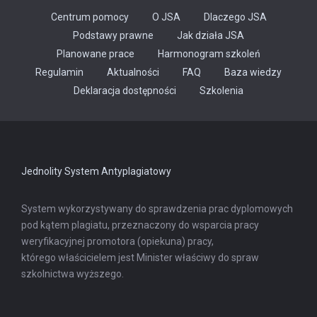
Centrum pomocy
O JSA
Dlaczego JSA
Podstawy prawne
Jak działa JSA
Planowane prace
Harmonogram szkoleń
Regulamin
Aktualności
FAQ
Baza wiedzy
Odnośnik
Deklaracja dostępności
Szkolenia
otwiera
się
w
nowej
karcie
Jednolity System Antyplagiatowy
System wykorzystywany do sprawdzenia prac dyplomowych
pod kątem plagiatu, przeznaczony do wsparcia pracy
weryfikacyjnej promotora (opiekuna) pracy,
którego właścicielem jest Minister właściwy do spraw
szkolnictwa wyższego.