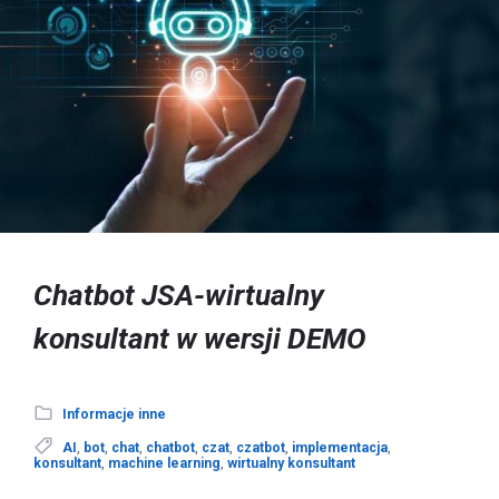
Chatbot JSA-wirtualny
konsultant w wersji DEMO
Informacje inne
AI
,
bot
,
chat
,
chatbot
,
czat
,
czatbot
,
implementacja
,
konsultant
,
machine learning
,
wirtualny konsultant