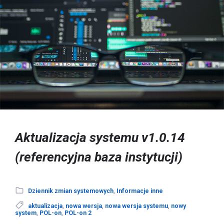
Aktualizacja systemu v1.0.14
(referencyjna baza instytucji)
Dziennik zmian systemowych
,
Informacje inne
aktualizacja
,
nowa wersja
,
nowa wersja systemu
,
nowy
system
,
POL-on
,
POL-on 2