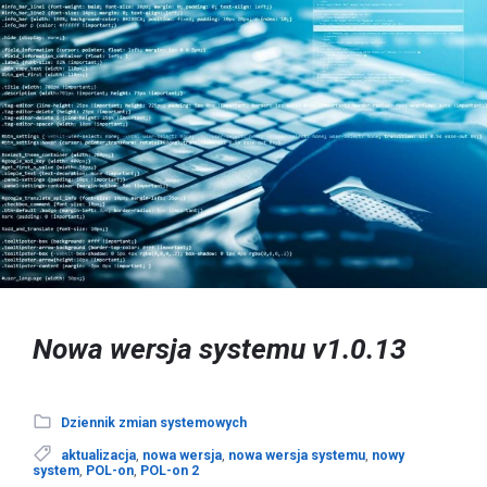
Nowa wersja systemu v1.0.13
Dziennik zmian systemowych
aktualizacja
,
nowa wersja
,
nowa wersja systemu
,
nowy
system
,
POL-on
,
POL-on 2