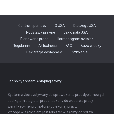
Centrum pomocy
O JSA
Dlaczego JSA
Podstawy prawne
Jak działa JSA
Planowane prace
Harmonogram szkoleń
Regulamin
Aktualności
FAQ
Baza wiedzy
Odnośnik
Deklaracja dostępności
Szkolenia
otwiera
się
w
nowej
karcie
Jednolity System Antyplagiatowy
System wykorzystywany do sprawdzenia prac dyplomowych
pod kątem plagiatu, przeznaczony do wsparcia pracy
weryfikacyjnej promotora (opiekuna) pracy,
którego właścicielem jest Minister właściwy do spraw