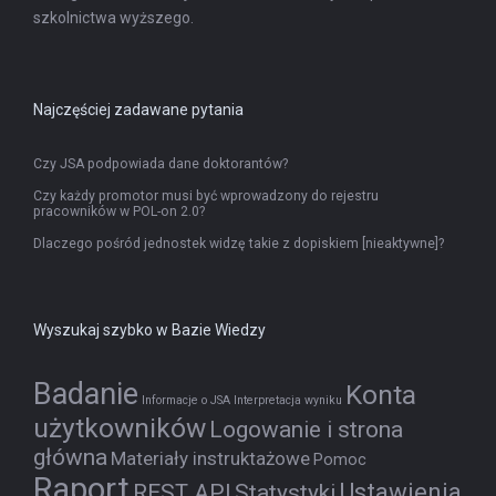
szkolnictwa wyższego.
Najczęściej zadawane pytania
Czy JSA podpowiada dane doktorantów?
Czy każdy promotor musi być wprowadzony do rejestru
pracowników w POL-on 2.0?
Dlaczego pośród jednostek widzę takie z dopiskiem [nieaktywne]?
Wyszukaj szybko w Bazie Wiedzy
Badanie
Konta
Informacje o JSA
Interpretacja wyniku
użytkowników
Logowanie i strona
główna
Materiały instruktażowe
Pomoc
Raport
Ustawienia
REST API
Statystyki