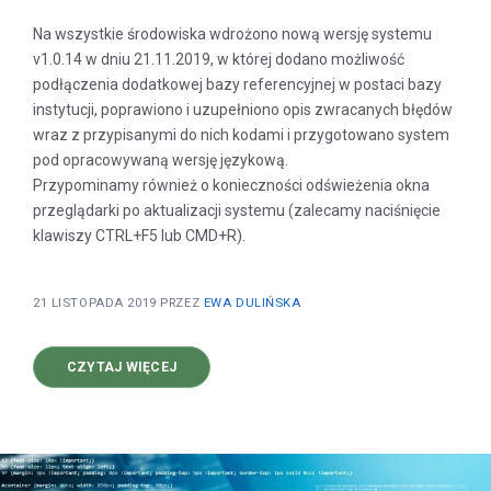
Na wszystkie środowiska wdrożono nową wersję systemu
v1.0.14 w dniu 21.11.2019, w której dodano możliwość
podłączenia dodatkowej bazy referencyjnej w postaci bazy
instytucji, poprawiono i uzupełniono opis zwracanych błędów
wraz z przypisanymi do nich kodami i przygotowano system
pod opracowywaną wersję językową.
Przypominamy również o konieczności odświeżenia okna
przeglądarki po aktualizacji systemu (zalecamy naciśnięcie
klawiszy CTRL+F5 lub CMD+R).
21 LISTOPADA 2019
PRZEZ
EWA DULIŃSKA
O
CZYTAJ WIĘCEJ
AKTUALIZACJA
SYSTEMU
V1.0.14
(REFERENCYJNA
BAZA
INSTYTUCJI)