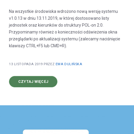
Na wszystkie środowiska wdrożono nową wersję systemu
v1.0.13 w dniu 13.11.2019, w której dostosowano listy
jednostek oraz kierunków do struktury POL-on 2.0.
Przypominamy również o konieczności odświeżenia okna
przeglądarki po aktualizacji systemu (zalecamy naciśnięcie
klawiszy CTRL+F5 lub CMD+R).
13 LISTOPADA 2019
PRZEZ
EWA DULIŃSKA
O
CZYTAJ WIĘCEJ
NOWA
WERSJA
SYSTEMU
V1.0.13