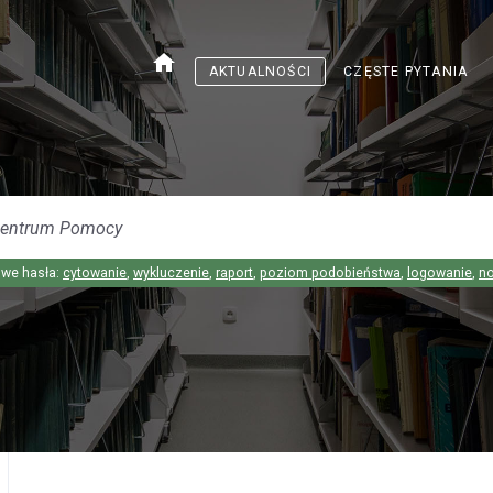
home
AKTUALNOŚCI
CZĘSTE PYTANIA
we hasła:
cytowanie
,
wykluczenie
,
raport
,
poziom podobieństwa
,
logowanie
,
n