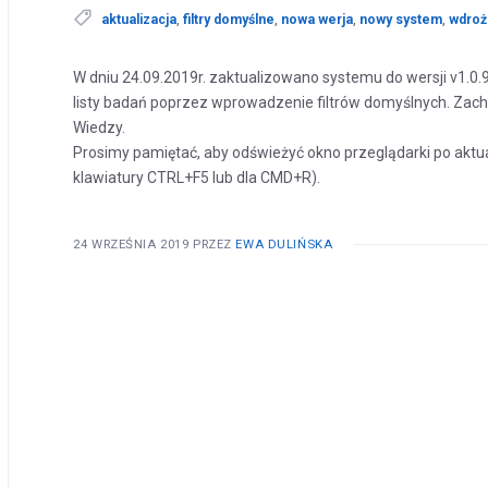
aktualizacja
,
filtry domyślne
,
nowa werja
,
nowy system
,
wdroż
W dniu 24.09.2019r. zaktualizowano systemu do wersji v1.0
listy badań poprzez wprowadzenie filtrów domyślnych. Zach
Wiedzy.
Prosimy pamiętać, aby odświeżyć okno przeglądarki po aktua
klawiatury CTRL+F5 lub dla CMD+R).
24 WRZEŚNIA 2019
PRZEZ
EWA DULIŃSKA