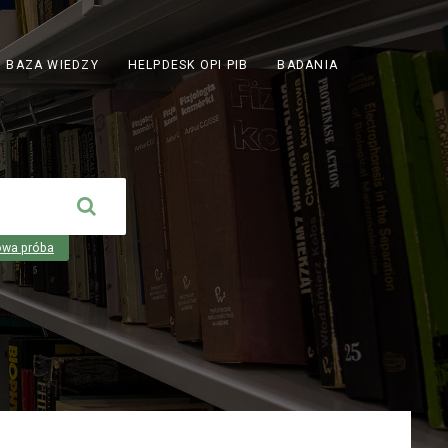
ODNOŚNIK
BAZA WIEDZY
HELPDESK OPI PIB
BADANIA
OTWIERA
SIĘ
W
NOWEJ
KARCIE
owa próba