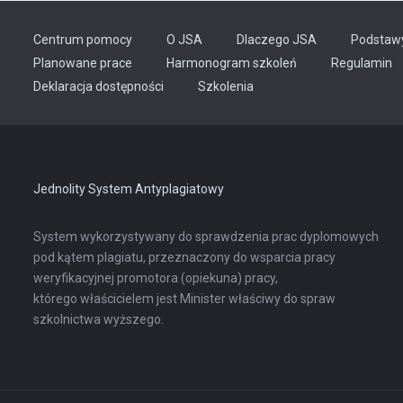
Centrum pomocy
O JSA
Dlaczego JSA
Podstaw
Planowane prace
Harmonogram szkoleń
Regulamin
Odnośnik
Deklaracja dostępności
Szkolenia
otwiera
się
w
nowej
karcie
Jednolity System Antyplagiatowy
System wykorzystywany do sprawdzenia prac dyplomowych
pod kątem plagiatu, przeznaczony do wsparcia pracy
weryfikacyjnej promotora (opiekuna) pracy,
którego właścicielem jest Minister właściwy do spraw
szkolnictwa wyższego.