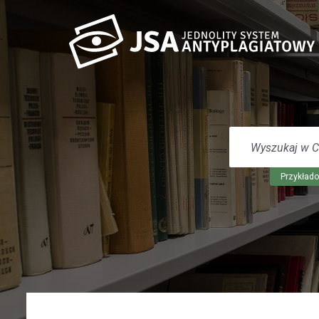
WYSZUKAJ
W
CENTRUM
POMOCY
Przykłado