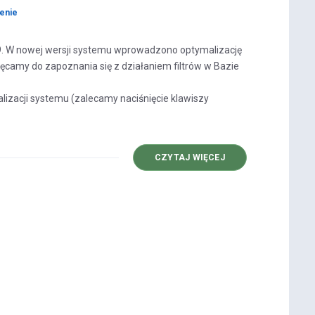
enie
.9. W nowej wersji systemu wprowadzono optymalizację
ęcamy do zapoznania się z działaniem filtrów w Bazie
lizacji systemu (zalecamy naciśnięcie klawiszy
O
CZYTAJ WIĘCEJ
AKTUALIZACJA
SYSTEMU
V1.0.9
(DOMYŚLNE
FILTROWANIE
LISTY
BADAŃ)