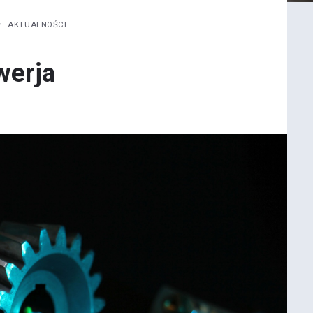
AKTUALNOŚCI
werja