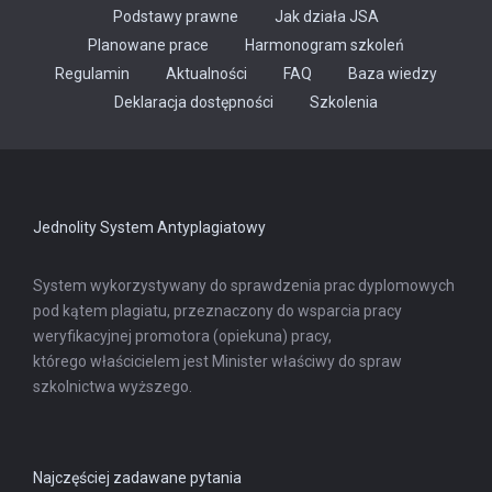
Podstawy prawne
Jak działa JSA
Planowane prace
Harmonogram szkoleń
Regulamin
Aktualności
FAQ
Baza wiedzy
Odnośnik
Deklaracja dostępności
Szkolenia
otwiera
się
w
nowej
karcie
Jednolity System Antyplagiatowy
System wykorzystywany do sprawdzenia prac dyplomowych
pod kątem plagiatu, przeznaczony do wsparcia pracy
weryfikacyjnej promotora (opiekuna) pracy,
którego właścicielem jest Minister właściwy do spraw
szkolnictwa wyższego.
Najczęściej zadawane pytania