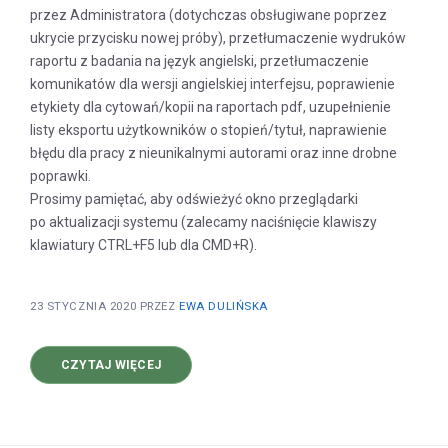
przez Administratora (dotychczas obsługiwane poprzez
ukrycie przycisku nowej próby), przetłumaczenie wydruków
raportu z badania na język angielski, przetłumaczenie
komunikatów dla wersji angielskiej interfejsu, poprawienie
etykiety dla cytowań/kopii na raportach pdf, uzupełnienie
listy eksportu użytkowników o stopień/tytuł, naprawienie
błędu dla pracy z nieunikalnymi autorami oraz inne drobne
poprawki.
Prosimy pamiętać, aby odświeżyć okno przeglądarki
po aktualizacji systemu (zalecamy naciśnięcie klawiszy
klawiatury CTRL+F5 lub dla CMD+R).
23 STYCZNIA 2020
PRZEZ
EWA DULIŃSKA
O
CZYTAJ WIĘCEJ
NOWA
WERSJA
SYSTEMU
V1.3.2