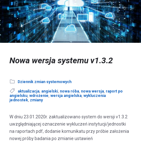
Nowa wersja systemu v1.3.2
Dziennik zmian systemowych
aktualizacja
,
angielski
,
nowa róba
,
nowa wersja
,
raport po
angielsku
,
wdrożenie
,
wersja angielska
,
wykluczenia
jednostek
,
zmiany
W dniu 23.01.2020r. zaktualizowano system do wersji v1.3.2
uwzględniającej oznaczenie wykluczeń instytucji/jednostki
na raportach pdf, dodanie komunikatu przy próbie założenia
nowej próby badania po zmianie ustawień