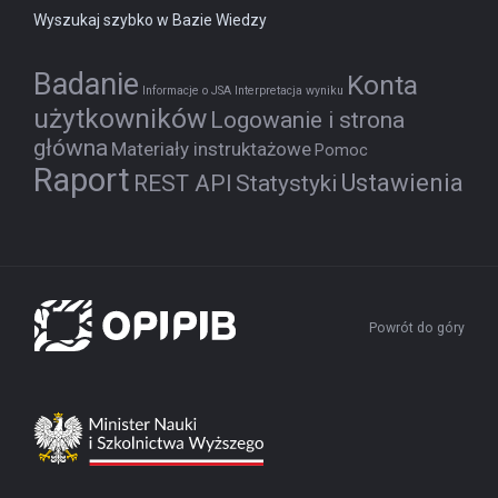
Wyszukaj szybko w Bazie Wiedzy
Badanie
Konta
Informacje o JSA
Interpretacja wyniku
użytkowników
Logowanie i strona
główna
Materiały instruktażowe
Pomoc
Raport
Ustawienia
REST API
Statystyki
Powrót do góry