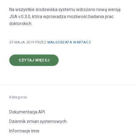
Na wszystkie środowiska systemu wdrożono nową wersję
JSA v.0.3.0, która wprowadza możliwość badania prac
doktorskich.
29 MAJA 2019
PRZEZ
MAŁGORZATA WARTACZ
O
CZYTAJ WIĘCEJ
NOWA
WERSJA
SYSTEMU
0.3.0
ORAZ API
–
PRACE
DOKTORSKIE
Kategorie
Dokumentacja API
Dziennik zmian systemowych
Informacje inne