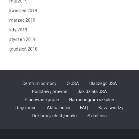
maj 2019
kwiecień 2019
marzec 2019
luty 2019
styczeń 2019
grudzień 2018
Centrum pomocy
O JSA
Dlaczego JSA
Podstawy prawne
Jak działa JSA
Planowane prace
Harmonogram szkoleń
Regulamin
Aktualności
FAQ
Baza wiedzy
Odnośnik
Deklaracja dostępności
Szkolenia
otwiera
się
w
nowej