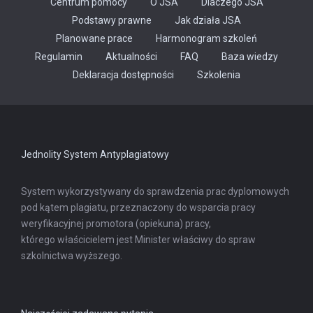
Centrum pomocy
O JSA
Dlaczego JSA
Podstawy prawne
Jak działa JSA
Planowane prace
Harmonogram szkoleń
Regulamin
Aktualności
FAQ
Baza wiedzy
Odnośnik
Deklaracja dostępności
Szkolenia
otwiera
się
w
nowej
karcie
Jednolity System Antyplagiatowy
System wykorzystywany do sprawdzenia prac dyplomowych
pod kątem plagiatu, przeznaczony do wsparcia pracy
weryfikacyjnej promotora (opiekuna) pracy,
którego właścicielem jest Minister właściwy do spraw
szkolnictwa wyższego.