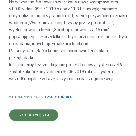
Na wszystkie środowiska wdrożono nową wersję systemu
v1.0.0 w dniu 09.07.2019 o godz 11:34 z uwzględnieniem:
optymalizacji budowy raportu pdf, w tym przywrócenia znaku
wodnego „Wynik niezaakceptowany przez promotora”,
wyeliminowania błędu „Spróbuj ponownie za 15 min”
pojawiającego się przy kilkukrotnym przesłaniu jednej metryki
do badania, innych optymalizacji backend.
Prosimy pamiętać o konieczności odświeżenia okna
przeglądarki.
Informujemy też, że oficjalnie projekt budowy systemu JSA
został zakończony z dniem 30.06.2019 roku, a system
wszedł oficjalnie w fazę utrzymania i dalszego rozwoju.
9 LIPCA 2019
PRZEZ
EWA DULIŃSKA
O
CZYTAJ WIĘCEJ
NOWA
WERSJA
SYSTEMU
V1.0.0