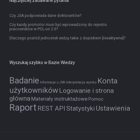
Najczęściej zadawane pytania
Czy JSA podpowiada dane doktorantów?
Czy każdy promotor musi być wprowadzony do rejestru
pracowników w POL-on 2.0?
Dlaczego pośród jednostek widzę takie z dopiskiem [nieaktywne]?
Wyszukaj szybko w Bazie Wiedzy
Badanie
Konta
Informacje o JSA
Interpretacja wyniku
użytkowników
Logowanie i strona
główna
Materiały instruktażowe
Pomoc
Raport
Ustawienia
REST API
Statystyki