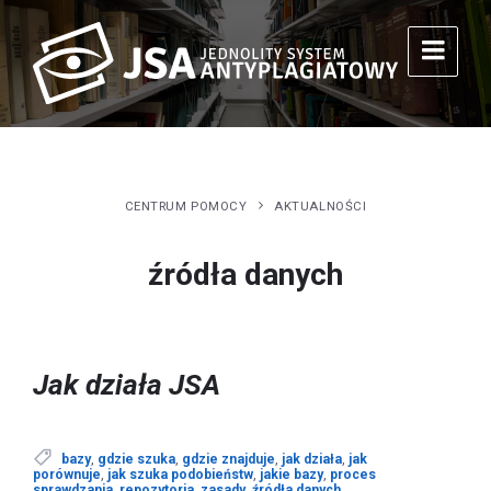
CENTRUM POMOCY
AKTUALNOŚCI
źródła danych
Jak działa JSA
bazy
,
gdzie szuka
,
gdzie znajduje
,
jak działa
,
jak
porównuje
,
jak szuka podobieństw
,
jakie bazy
,
proces
sprawdzania
,
repozytoria
,
zasady
,
źródła danych