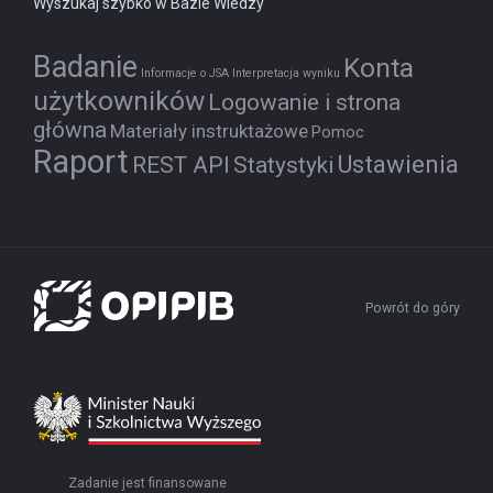
Wyszukaj szybko w Bazie Wiedzy
Badanie
Konta
Informacje o JSA
Interpretacja wyniku
użytkowników
Logowanie i strona
główna
Materiały instruktażowe
Pomoc
Raport
Ustawienia
REST API
Statystyki
Powrót do góry
Zadanie jest finansowane