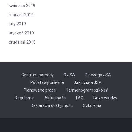
kwiecień 2019
marzec 2019
luty 2019
styczeń 2019
grudzień 2018
Centrum pomocy
O JSA
Dlaczego JSA
Podstawy prawne
Jak działa JSA
Planowane prace
Harmonogram szkoleń
Regulamin
Aktualności
FAQ
Baza wiedzy
Odnośnik
Deklaracja dostępności
Szkolenia
otwiera
się
w
nowej
karcie