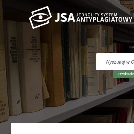
WYSZUKAJ
W
CENTRUM
POMOCY
Przykłado