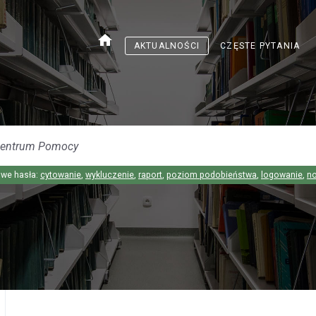
home
AKTUALNOŚCI
CZĘSTE PYTANIA
we hasła:
cytowanie
,
wykluczenie
,
raport
,
poziom podobieństwa
,
logowanie
,
n