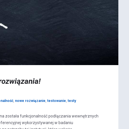
 rozwiązania!
onalność
,
nowe rozwiązanie
,
testowanie
,
testy
na została funkcjonalność podłączania wewnętrznych
eferencyjnej wykorzystywanej w badaniu