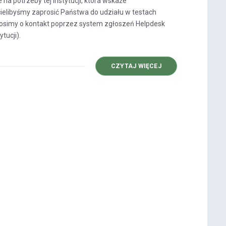
a potrzeby tej instytucji, która wskaże
ielibyśmy zaprosić Państwa do udziału w testach
rosimy o kontakt poprzez system zgłoszeń Helpdesk
tucji).
O
CZYTAJ WIĘCEJ
BAZY
INSTYTUCJI:
OGŁASZAMY
TESTY
ROZWIĄZANIA!