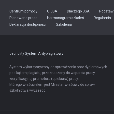
Centrum pomocy
O JSA
Dlaczego JSA
Podstaw
Planowane prace
Harmonogram szkoleń
Regulamin
Odnośnik
Deklaracja dostępności
Szkolenia
otwiera
się
w
nowej
karcie
Jednolity System Antyplagiatowy
System wykorzystywany do sprawdzenia prac dyplomowych
pod kątem plagiatu, przeznaczony do wsparcia pracy
weryfikacyjnej promotora (opiekuna) pracy,
którego właścicielem jest Minister właściwy do spraw
szkolnictwa wyższego.