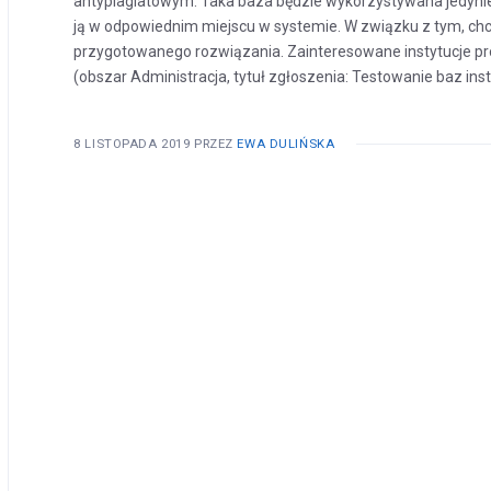
antyplagiatowym. Taka baza będzie wykorzystywana jedynie n
ją w odpowiednim miejscu w systemie. W związku z tym, chc
przygotowanego rozwiązania. Zainteresowane instytucje p
(obszar Administracja, tytuł zgłoszenia: Testowanie baz insty
8 LISTOPADA 2019
PRZEZ
EWA DULIŃSKA