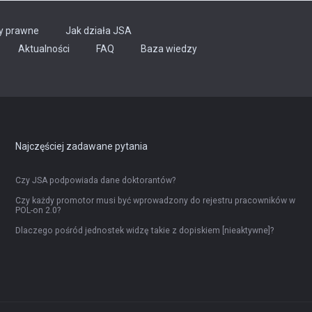
y prawne
Jak działa JSA
Aktualności
FAQ
Baza wiedzy
Najczęściej zadawane pytania
Czy JSA podpowiada dane doktorantów?
Czy każdy promotor musi być wprowadzony do rejestru pracowników w
POL-on 2.0?
Dlaczego pośród jednostek widzę takie z dopiskiem [nieaktywne]?