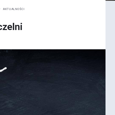
AKTUALNOŚCI
czelni