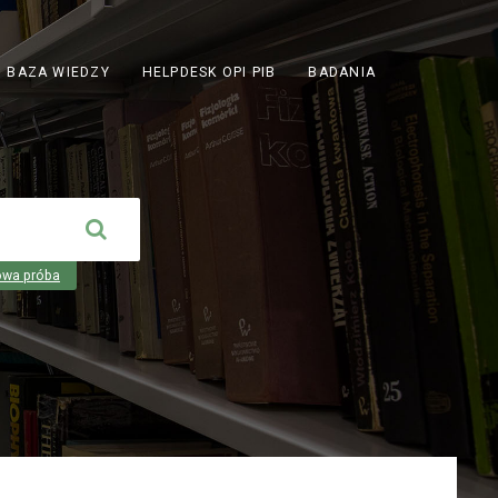
ODNOŚNIK
BAZA WIEDZY
HELPDESK OPI PIB
BADANIA
OTWIERA
SIĘ
W
NOWEJ
KARCIE
owa próba