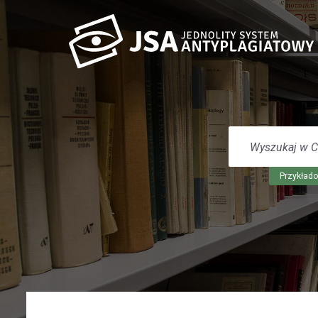
WYSZUKAJ
W
CENTRUM
POMOCY
Przykłado