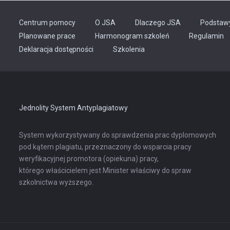
Centrum pomocy
O JSA
Dlaczego JSA
Podstaw
Planowane prace
Harmonogram szkoleń
Regulamin
Odnośnik
Deklaracja dostępności
Szkolenia
otwiera
się
w
nowej
karcie
Jednolity System Antyplagiatowy
System wykorzystywany do sprawdzenia prac dyplomowych
pod kątem plagiatu, przeznaczony do wsparcia pracy
weryfikacyjnej promotora (opiekuna) pracy,
którego właścicielem jest Minister właściwy do spraw
szkolnictwa wyższego.