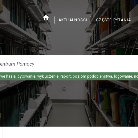
home
AKTUALNOŚCI
CZĘSTE PYTANIA
we hasła:
cytowanie
,
wykluczenie
,
raport
,
poziom podobieństwa
,
logowanie
,
n