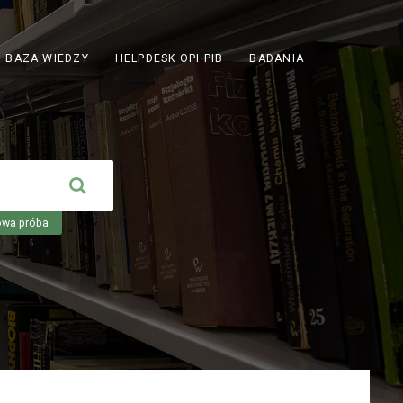
ODNOŚNIK
BAZA WIEDZY
HELPDESK OPI PIB
BADANIA
OTWIERA
SIĘ
W
NOWEJ
KARCIE
owa próba