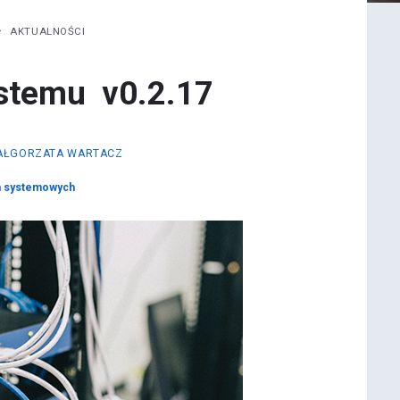
AKTUALNOŚCI
stemu v0.2.17
AŁGORZATA WARTACZ
n systemowych