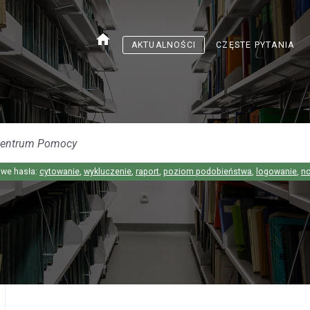
home
AKTUALNOŚCI
CZĘSTE PYTANIA
we hasła:
cytowanie
,
wykluczenie
,
raport
,
poziom podobieństwa
,
logowanie
,
n