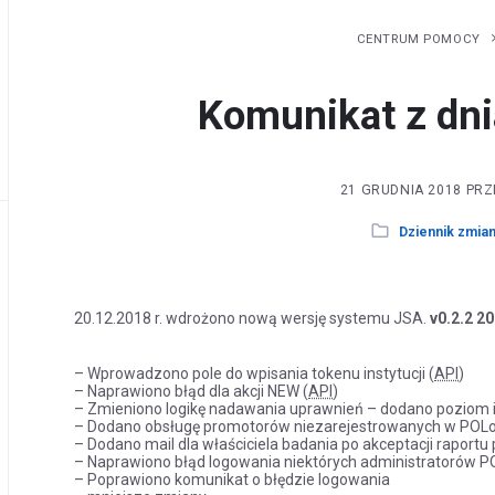
CENTRUM POMOCY
Komunikat z dni
21 GRUDNIA 2018
PR
Dziennik zmia
20.12.2018 r. wdrożono nową wersję systemu JSA.
v0.2.2 2
– Wprowadzono pole do wpisania tokenu instytucji (
API
)
– Naprawiono błąd dla akcji NEW (
API
)
– Zmieniono logikę nadawania uprawnień – dodano poziom i
– Dodano obsługę promotorów niezarejestrowanych w POL
– Dodano mail dla właściciela badania po akceptacji raport
– Naprawiono błąd logowania niektórych administratorów 
– Poprawiono komunikat o błędzie logowania