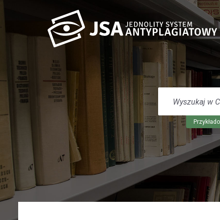
WYSZUKAJ
W
CENTRUM
POMOCY
Przykłado