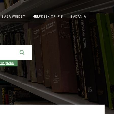
ODNOŚNIK
BAZA WIEDZY
HELPDESK OPI PIB
BADANIA
OTWIERA
SIĘ
W
NOWEJ
KARCIE
owa próba