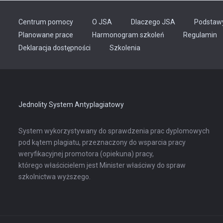
Centrum pomocy
O JSA
Dlaczego JSA
Podstaw
Planowane prace
Harmonogram szkoleń
Regulamin
Odnośnik
Deklaracja dostępności
Szkolenia
otwiera
się
w
nowej
karcie
Jednolity System Antyplagiatowy
System wykorzystywany do sprawdzenia prac dyplomowych
pod kątem plagiatu, przeznaczony do wsparcia pracy
weryfikacyjnej promotora (opiekuna) pracy,
którego właścicielem jest Minister właściwy do spraw
szkolnictwa wyższego.