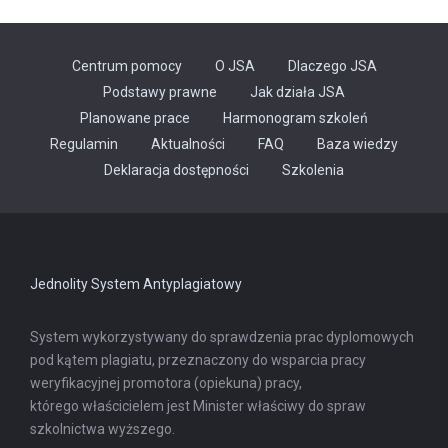
Centrum pomocy
O JSA
Dlaczego JSA
Podstawy prawne
Jak działa JSA
Planowane prace
Harmonogram szkoleń
Regulamin
Aktualności
FAQ
Baza wiedzy
Odnośnik
Deklaracja dostępności
Szkolenia
otwiera
się
w
nowej
karcie
Jednolity System Antyplagiatowy
System wykorzystywany do sprawdzenia prac dyplomowych
pod kątem plagiatu, przeznaczony do wsparcia pracy
weryfikacyjnej promotora (opiekuna) pracy,
którego właścicielem jest Minister właściwy do spraw
szkolnictwa wyższego.