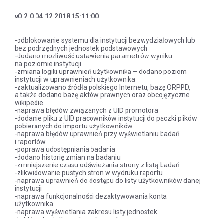
v0.2.0 04.12.2018 15:11:00
-odblokowanie systemu dla instytucji bezwydziałowych lub
bez podrzędnych jednostek podstawowych
-dodano możliwość ustawienia parametrów wyniku
na poziomie instytucji
-zmiana logiki uprawnień użytkownika – dodano poziom
instytucji w uprawnieniach użytkownika
-zaktualizowano źródła polskiego Internetu, bazę ORPPD,
a także dodano bazę aktów prawnych oraz obcojęzyczne
wikipedie
-naprawa błędów związanych z UID promotora
-dodanie pliku z UID pracowników instytucji do paczki plików
pobieranych do importu użytkowników
-naprawa błędów uprawnień przy wyświetlaniu badań
i raportów
-poprawa udostępniania badania
-dodano historię zmian na badaniu
-zmniejszenie czasu odświeżania strony z listą badań
-zlikwidowanie pustych stron w wydruku raportu
-naprawa uprawnień do dostępu do listy użytkowników danej
instytucji
-naprawa funkcjonalności dezaktywowania konta
użytkownika
-naprawa wyświetlania zakresu listy jednostek