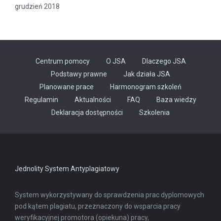
grudzień 2018
Centrum pomocy
O JSA
Dlaczego JSA
Podstawy prawne
Jak działa JSA
Planowane prace
Harmonogram szkoleń
Regulamin
Aktualności
FAQ
Baza wiedzy
Odnośnik
Deklaracja dostępności
Szkolenia
otwiera
się
w
nowej
karcie
Jednolity System Antyplagiatowy
System wykorzystywany do sprawdzenia prac dyplomowych
pod kątem plagiatu, przeznaczony do wsparcia pracy
weryfikacyjnej promotora (opiekuna) pracy,