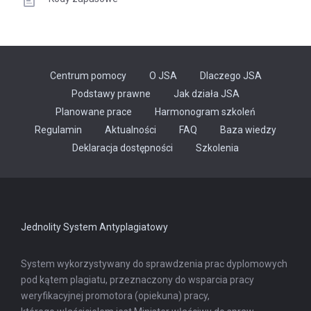
Centrum pomocy
O JSA
Dlaczego JSA
Podstawy prawne
Jak działa JSA
Planowane prace
Harmonogram szkoleń
Regulamin
Aktualności
FAQ
Baza wiedzy
Odnośnik
Deklaracja dostępności
Szkolenia
otwiera
się
w
nowej
karcie
Jednolity System Antyplagiatowy
System wykorzystywany do sprawdzenia prac dyplomowych
pod kątem plagiatu, przeznaczony do wsparcia pracy
weryfikacyjnej promotora (opiekuna) pracy,