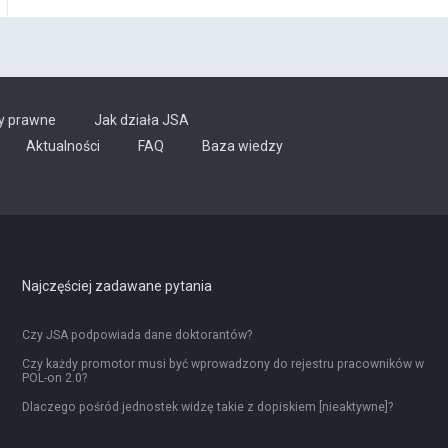
y prawne
Jak działa JSA
Aktualności
FAQ
Baza wiedzy
Najczęściej zadawane pytania
Czy JSA podpowiada dane doktorantów?
Czy każdy promotor musi być wprowadzony do rejestru pracowników w
POL-on 2.0?
Dlaczego pośród jednostek widzę takie z dopiskiem [nieaktywne]?