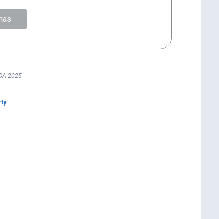
nas
CA 2025
rty