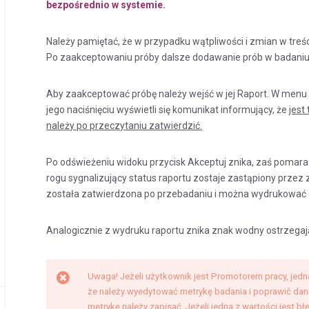
bezpośrednio w systemie.
Należy pamiętać, że w przypadku wątpliwości i zmian w treśc
Po zaakceptowaniu próby dalsze dodawanie prób w badaniu 
Aby zaakceptować próbę należy wejść w jej Raport. W menu
jego naciśnięciu wyświetli się komunikat informujący, że
jest
należy po przeczytaniu zatwierdzić.
Po odświeżeniu widoku przycisk Akceptuj znika, zaś poma
rogu sygnalizujący status raportu zostaje zastąpiony przez
została zatwierdzona po przebadaniu i można wydrukować o
Analogicznie z wydruku raportu znika znak wodny ostrzegają
Uwaga! Jeżeli użytkownik jest Promotorem pracy, jedn
że należy wyedytować metrykę badania i poprawić da
metrykę należy zapisać. Jeżeli jedna z wartości jest bł