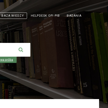
ODNOŚNIK
BAZA WIEDZY
HELPDESK OPI PIB
BADANIA
OTWIERA
SIĘ
W
NOWEJ
KARCIE
owa próba