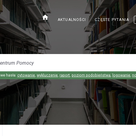
home
AKTUALNOŚCI
CZĘSTE PYTANIA
we hasła:
cytowanie
,
wykluczenie
,
raport
,
poziom podobieństwa
,
logowanie
,
n