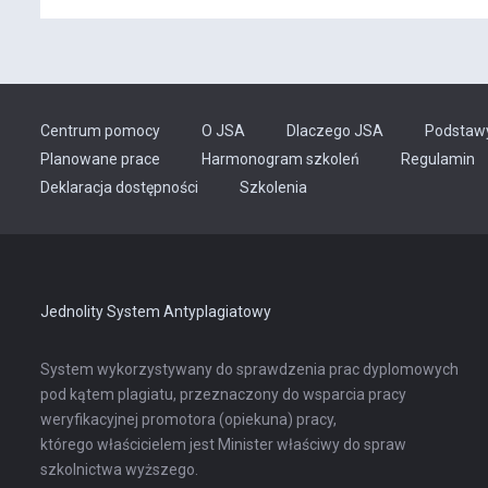
Centrum pomocy
O JSA
Dlaczego JSA
Podstaw
Planowane prace
Harmonogram szkoleń
Regulamin
Odnośnik
Deklaracja dostępności
Szkolenia
otwiera
się
w
nowej
karcie
Jednolity System Antyplagiatowy
System wykorzystywany do sprawdzenia prac dyplomowych
pod kątem plagiatu, przeznaczony do wsparcia pracy
weryfikacyjnej promotora (opiekuna) pracy,
którego właścicielem jest Minister właściwy do spraw
szkolnictwa wyższego.