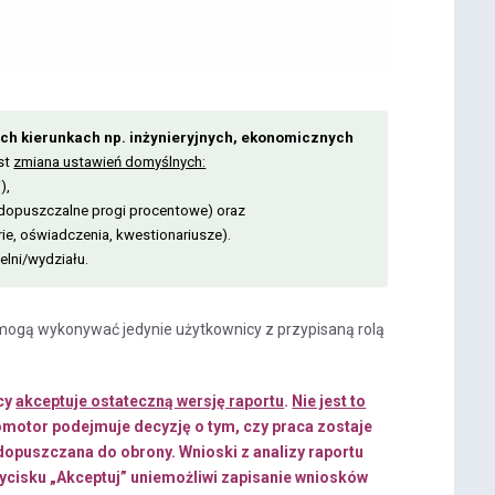
ch kierunkach np. inżynieryjnych, ekonomicznych
st
zmiana ustawień domyślnych:
),
dopuszczalne progi procentowe) oraz
orie, oświadczenia, kwestionariusze).
elni/wydziału.
ą mogą wykonywać jedynie użytkownicy z przypisaną rolą
cy
akceptuje ostateczną wersję raportu
.
Nie jest to
romotor podejmuje decyzję o tym, czy praca zostaje
 dopuszczana do obrony. Wnioski z analizy raportu
rzycisku „Akceptuj” uniemożliwi zapisanie wniosków