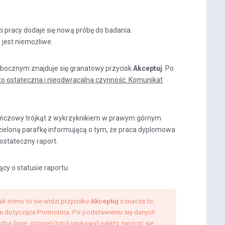
i pracy dodaje się nową próbę do badania.
jest niemożliwe.
 bocznym znajduje się granatowy przycisk
Akceptuj
. Po
 to ostateczna i nieodwracalna czynność. Komunikat
rańczowy trójkąt z wykrzyknikiem w prawym górnym
 zieloną parafkę informującą o tym, że praca dyplomowa
stateczny raport.
cy o statusie raportu.
ak mimo to nie widzi przycisku
Akceptuj
oznacza to,
ne dotyczące Promotora. Po podstawieniu się danych
ędna (imię, stopień/tytuł naukowy) należy zwrócić się