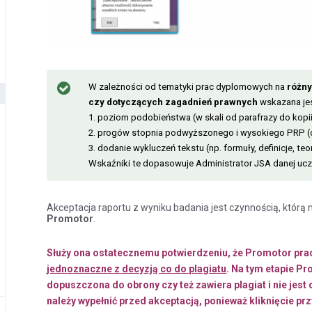
W zależności od tematyki prac dyplomowych na
różny
czy dotyczących zagadnień prawnych
wskazana je
1. poziom podobieństwa (w skali od parafrazy do kopii
2. progów stopnia podwyższonego i wysokiego PRP (
3. dodanie wykluczeń tekstu (np. formuły, definicje, te
Wskaźniki te dopasowuje Administrator JSA danej ucz
Akceptacja raportu z wyniku badania jest czynnością, któr
Promotor
.
Służy ona ostatecznemu potwierdzeniu, że Promotor pra
jednoznaczne z decyzją co do plagiatu
. Na tym etapie P
dopuszczona do obrony czy też zawiera plagiat i nie jest
należy wypełnić przed akceptacją, ponieważ kliknięcie p