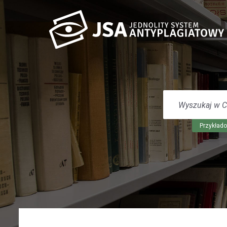
WYSZUKAJ
W
CENTRUM
POMOCY
Przykłado