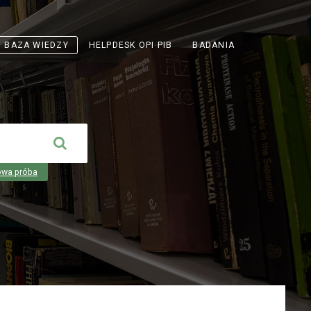
ODNOŚNIK
BAZA WIEDZY
HELPDESK OPI PIB
BADANIA
OTWIERA
SIĘ
W
NOWEJ
KARCIE
owa próba