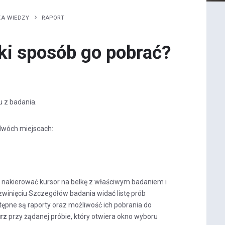
ZA WIEDZY
RAPORT
ki sposób go pobrać?
 z badania.
dwóch miejscach:
e nakierować kursor na belkę z właściwym badaniem i
ozwinięciu Szczegółów badania widać listę prób
ępne są raporty oraz możliwość ich pobrania do
rz
przy żądanej próbie, który otwiera okno wyboru