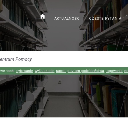
home
AKTUALNOŚCI
CZĘSTE PYTANIA
we hasła:
cytowanie
,
wykluczenie
,
raport
,
poziom podobieństwa
,
logowanie
,
n