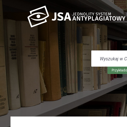
WYSZUKAJ
W
CENTRUM
POMOCY
Przykłado