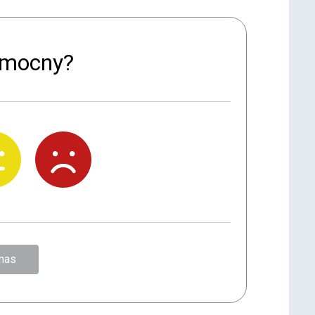
pomocny?
nas