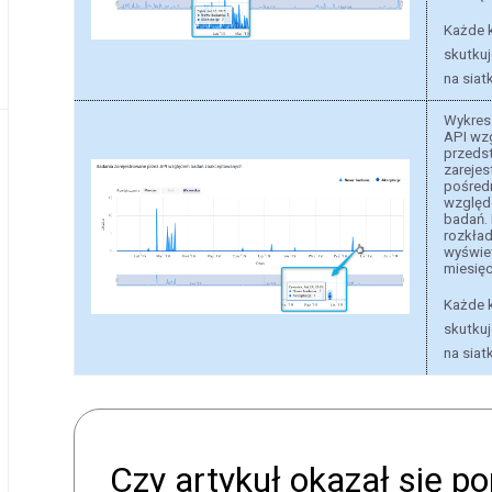
Każde k
skutkuj
na siat
Wykres
API wz
przedst
zareje
pośred
względ
badań.
rozkład
wyświet
miesię
Każde k
skutkuj
na siat
Czy artykuł okazał się 