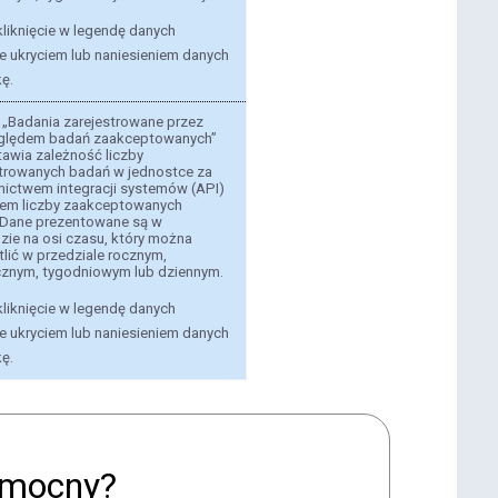
liknięcie w legendę danych
e ukryciem lub naniesieniem danych
kę.
 „Badania zarejestrowane przez
ględem badań zaakceptowanych”
awia zależność liczby
strowanych badań w jednostce za
nictwem integracji systemów (API)
em liczby zaakceptowanych
 Dane prezentowane są w
zie na osi czasu, który można
lić w przedziale rocznym,
cznym, tygodniowym lub dziennym.
liknięcie w legendę danych
e ukryciem lub naniesieniem danych
kę.
pomocny?