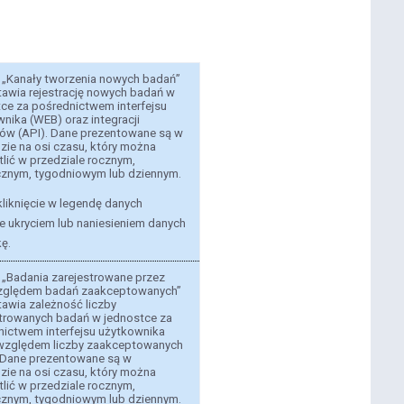
 „Kanały tworzenia nowych badań”
tawia rejestrację nowych badań w
ce za pośrednictwem interfejsu
nika (WEB) oraz integracji
ów (API). Dane prezentowane są w
zie na osi czasu, który można
lić w przedziale rocznym,
cznym, tygodniowym lub dziennym.
liknięcie w legendę danych
e ukryciem lub naniesieniem danych
kę.
 „Badania zarejestrowane przez
ględem badań zaakceptowanych”
awia zależność liczby
strowanych badań w jednostce za
nictwem interfejsu użytkownika
względem liczby zaakceptowanych
 Dane prezentowane są w
zie na osi czasu, który można
lić w przedziale rocznym,
cznym, tygodniowym lub dziennym.