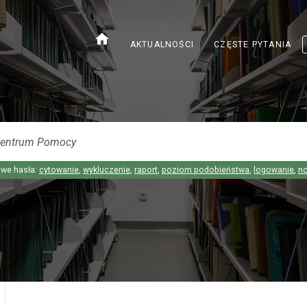
home
AKTUALNOŚCI
CZĘSTE PYTANIA
we hasła:
cytowanie
,
wykluczenie
,
raport
,
poziom podobieństwa
,
logowanie
,
n