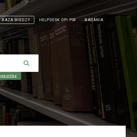
ODNOŚNIK
BAZA WIEDZY
HELPDESK OPI PIB
BADANIA
OTWIERA
SIĘ
W
NOWEJ
KARCIE
owa próba