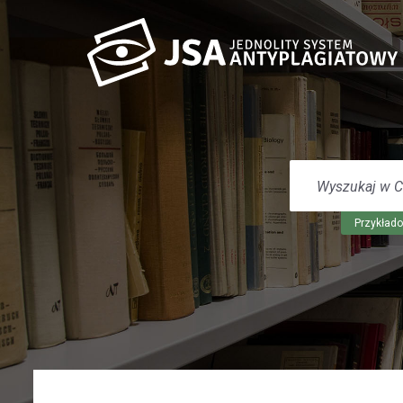
WYSZUKAJ
W
CENTRUM
POMOCY
Przykłado