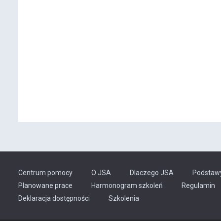
Centrum pomocy
O JSA
Dlaczego JSA
Podstaw
Planowane prace
Harmonogram szkoleń
Regulamin
Odnośnik
Deklaracja dostępności
Szkolenia
otwiera
się