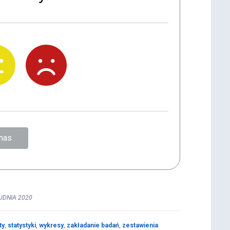
nas
UDNIA 2020
ty
,
statystyki
,
wykresy
,
zakładanie badań
,
zestawienia