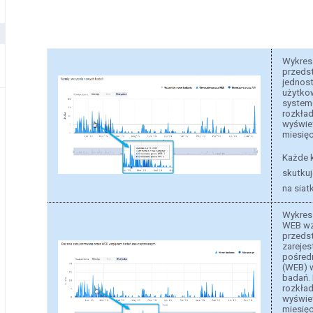
Wykres
przeds
jednost
użytkow
system
rozkład
wyświet
miesię
Każde k
skutkuj
na siat
Wykres
WEB wz
przedst
zareje
pośred
(WEB) 
badań.
rozkład
wyświet
miesię