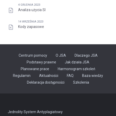
4 GRUDNIA 2023
Analiza użycia SI
14 WRZEŚNIA 2023
Kody zapasowe
Centrum pomocy
O JSA
Dlaczego JSA
Podstawy prawne
Jak działa JSA
Planowane prace
Harmonogram szkoleń
Regulamin
Aktualności
FAQ
Baza wiedzy
Odnośnik
Deklaracja dostępności
Szkolenia
otwiera
się
w
nowej
karcie
Jednolity System Antyplagiatowy