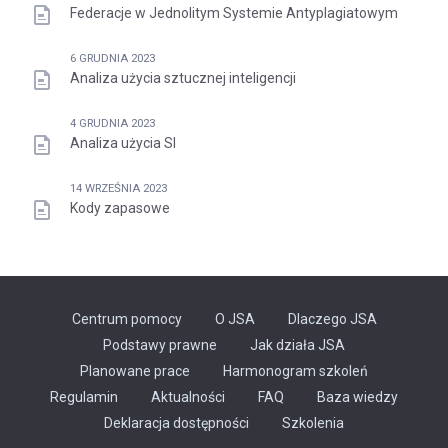
Federacje w Jednolitym Systemie Antyplagiatowym
6 GRUDNIA 2023
Analiza użycia sztucznej inteligencji
4 GRUDNIA 2023
Analiza użycia SI
14 WRZEŚNIA 2023
Kody zapasowe
Centrum pomocy
O JSA
Dlaczego JSA
Podstawy prawne
Jak działa JSA
Planowane prace
Harmonogram szkoleń
Regulamin
Aktualności
FAQ
Baza wiedzy
Odnośnik
Deklaracja dostępności
Szkolenia
otwiera