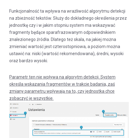
Funkcjonalność ta wpływa na wrażliwość algorytmu detekcji
na zbieżność tekstów. Służy do dokładnego określenia przez
jednostkę czy i w jakim stopniu system ma wskazywać
fragmenty będące sparafrazowanym odpowiednikiem
znalezionego źródła. Dlatego też skala, na jakiej można
zmieniać wartość jest czterostopniowa, a poziom można
ustawić na: niski (wartość rekomendowana), średni, wysoki
oraz bardzo wysoki.
Parametr ten nie wpływa na algorytm detekcji. System
określa wskazania fragmentów w trakcie badania, zaś
zmiany parametru wpływają na to, czy jednostka chce
zobaczyć je wszystkie.