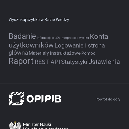
Wyszukaj szybko w Bazie Wiedzy
Badanie
Konta
Informacje o JSA
Interpretacja wyniku
użytkowników
Logowanie i strona
główna
Materiały instruktażowe
Pomoc
Raport
Ustawienia
REST API
Statystyki
Powrót do góry