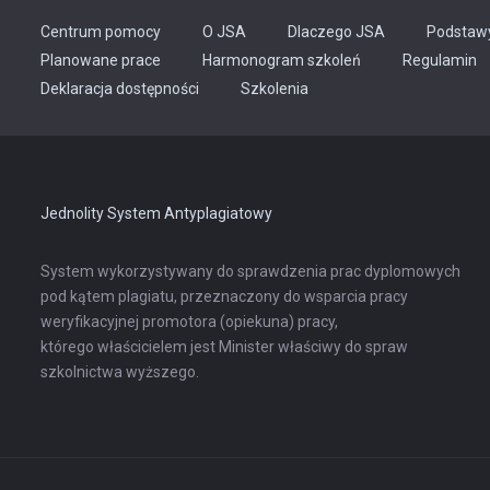
Centrum pomocy
O JSA
Dlaczego JSA
Podstaw
Planowane prace
Harmonogram szkoleń
Regulamin
Odnośnik
Deklaracja dostępności
Szkolenia
otwiera
się
w
nowej
karcie
Jednolity System Antyplagiatowy
System wykorzystywany do sprawdzenia prac dyplomowych
pod kątem plagiatu, przeznaczony do wsparcia pracy
weryfikacyjnej promotora (opiekuna) pracy,
którego właścicielem jest Minister właściwy do spraw
szkolnictwa wyższego.