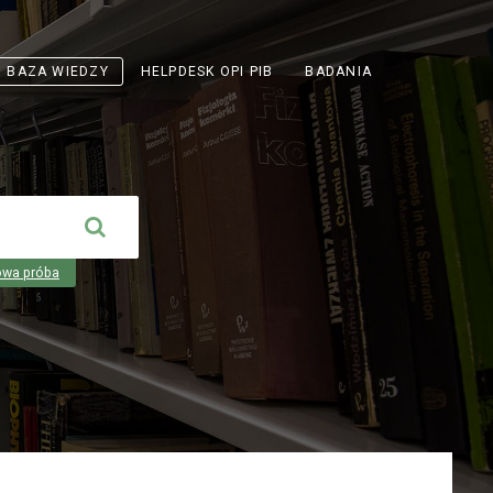
ODNOŚNIK
BAZA WIEDZY
HELPDESK OPI PIB
BADANIA
OTWIERA
SIĘ
W
NOWEJ
KARCIE
owa próba