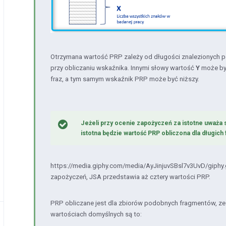
Otrzymana wartość PRP zależy od długości znalezionych 
przy obliczaniu wskaźnika. Innymi słowy wartość
Y
może być
fraz, a tym samym wskaźnik PRP może być niższy.
Jeżeli przy ocenie zapożyczeń za istotne uważa s
istotna będzie wartość PRP obliczona dla długich 
https://media.giphy.com/media/AyJinjuvSBsl7v3UvD/giphy.
zapożyczeń, JSA przedstawia aż cztery wartości PRP.
PRP obliczane jest dla zbiorów podobnych fragmentów, ze 
wartościach domyślnych są to: