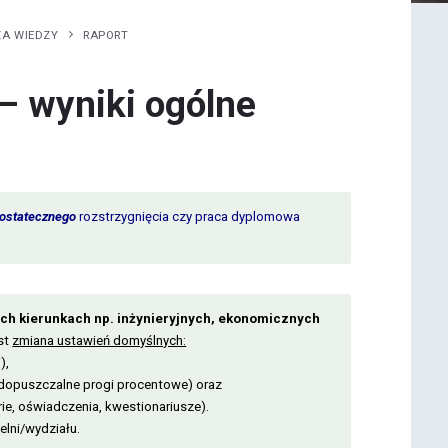
ZA WIEDZY
RAPORT
– wyniki ogólne
 ostatecznego
rozstrzygnięcia czy praca dyplomowa
ch kierunkach np. inżynieryjnych, ekonomicznych
st
zmiana ustawień domyślnych:
),
dopuszczalne progi procentowe) oraz
orie, oświadczenia, kwestionariusze).
elni/wydziału.