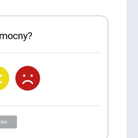
pomocny?
nas