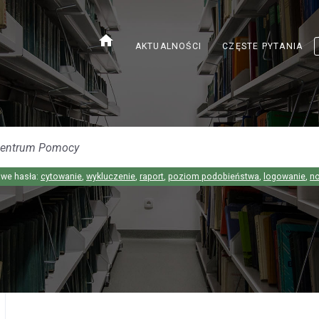
home
AKTUALNOŚCI
CZĘSTE PYTANIA
we hasła:
cytowanie
,
wykluczenie
,
raport
,
poziom podobieństwa
,
logowanie
,
n