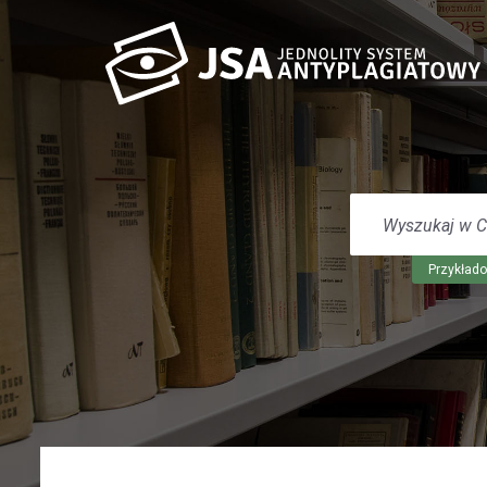
WYSZUKAJ
W
CENTRUM
POMOCY
Przykłado