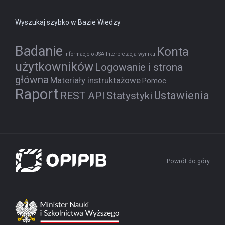
Wyszukaj szybko w Bazie Wiedzy
Badanie
Konta
Informacje o JSA
Interpretacja wyniku
użytkowników
Logowanie i strona
główna
Materiały instruktażowe
Pomoc
Raport
Ustawienia
REST API
Statystyki
Powrót do góry