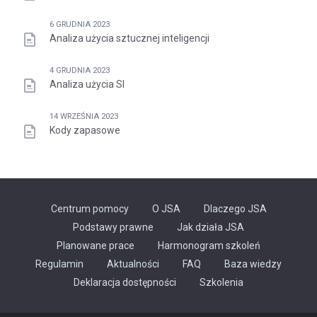
6 GRUDNIA 2023
Analiza użycia sztucznej inteligencji
4 GRUDNIA 2023
Analiza użycia SI
14 WRZEŚNIA 2023
Kody zapasowe
Centrum pomocy
O JSA
Dlaczego JSA
Podstawy prawne
Jak działa JSA
Planowane prace
Harmonogram szkoleń
Regulamin
Aktualności
FAQ
Baza wiedzy
Odnośnik
Deklaracja dostępności
Szkolenia
otwiera
się
w