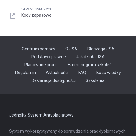
14 WRZEŚNIA 2023
Kody zapasowe
Centrum pomocy
O JSA
Dlaczego JSA
Podstawy prawne
Jak działa JSA
Planowane prace
Harmonogram szkoleń
Regulamin
Aktualności
FAQ
Baza wiedzy
Odnośnik
Deklaracja dostępności
Szkolenia
otwiera
się
w
nowej
karcie
Jednolity System Antyplagiatowy
System wykorzystywany do sprawdzenia prac dyplomowych