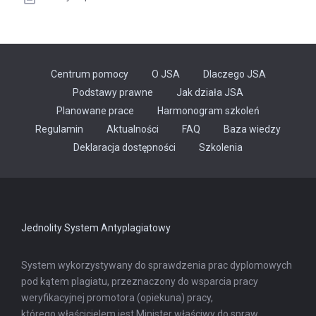
Centrum pomocy
O JSA
Dlaczego JSA
Podstawy prawne
Jak działa JSA
Planowane prace
Harmonogram szkoleń
Regulamin
Aktualności
FAQ
Baza wiedzy
Odnośnik
Deklaracja dostępności
Szkolenia
otwiera
się
w
nowej
karcie
Jednolity System Antyplagiatowy
System wykorzystywany do sprawdzenia prac dyplomowych
pod kątem plagiatu, przeznaczony do wsparcia pracy
weryfikacyjnej promotora (opiekuna) pracy,
którego właścicielem jest Minister właściwy do spraw