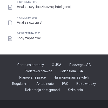
6 GRUDNIA 2023
Analiza użycia sztucznej inteligencji
4 GRUDNIA 2023
Analiza użycia SI
14 WRZEŚNIA 2023
Kody zapasowe
Centrum pomocy
O JSA
Dlaczego JSA
Podstawy prawne
Jak działa JSA
Planowane prace
Harmonogram szkoleń
Regulamin
Aktualności
FAQ
Baza wiedzy
Odnośnik
Deklaracja dostępności
Szkolenia
otwiera
się
w
nowej