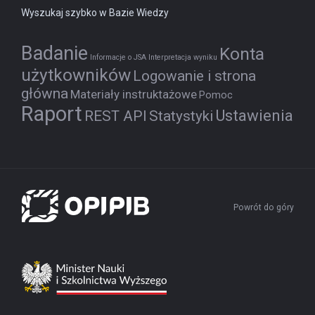
Wyszukaj szybko w Bazie Wiedzy
Badanie
Konta
Informacje o JSA
Interpretacja wyniku
użytkowników
Logowanie i strona
główna
Materiały instruktażowe
Pomoc
Raport
Ustawienia
REST API
Statystyki
Powrót do góry