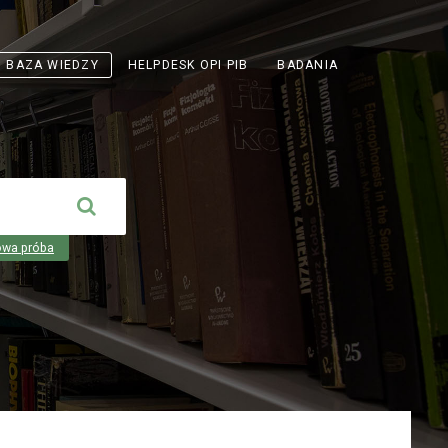
ODNOŚNIK
BAZA WIEDZY
HELPDESK OPI PIB
BADANIA
OTWIERA
SIĘ
W
NOWEJ
KARCIE
owa próba