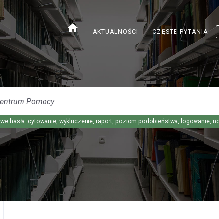
home
AKTUALNOŚCI
CZĘSTE PYTANIA
we hasła:
cytowanie
,
wykluczenie
,
raport
,
poziom podobieństwa
,
logowanie
,
n