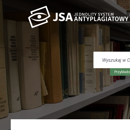
WYSZUKAJ
W
CENTRUM
POMOCY
Przykłado