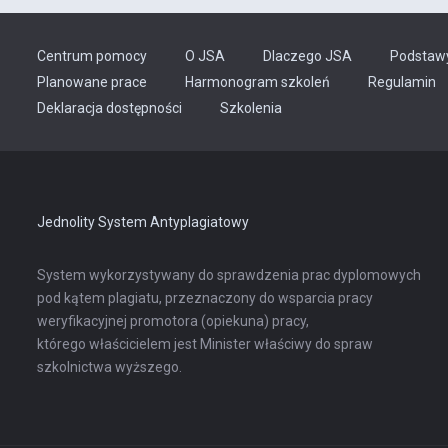
Centrum pomocy
O JSA
Dlaczego JSA
Podstaw
Planowane prace
Harmonogram szkoleń
Regulamin
Odnośnik
Deklaracja dostępności
Szkolenia
otwiera
się
w
nowej
karcie
Jednolity System Antyplagiatowy
System wykorzystywany do sprawdzenia prac dyplomowych
pod kątem plagiatu, przeznaczony do wsparcia pracy
weryfikacyjnej promotora (opiekuna) pracy,
którego właścicielem jest Minister właściwy do spraw
szkolnictwa wyższego.