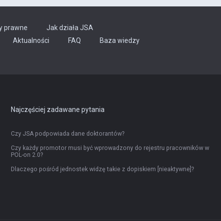
y prawne
Jak działa JSA
Aktualności
FAQ
Baza wiedzy
Najczęściej zadawane pytania
Czy JSA podpowiada dane doktorantów?
Czy każdy promotor musi być wprowadzony do rejestru pracowników w
POL-on 2.0?
Dlaczego pośród jednostek widzę takie z dopiskiem [nieaktywne]?