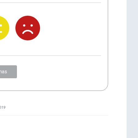
nas
019