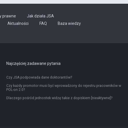
y prawne
Jak działa JSA
Aktualności
FAQ
Baza wiedzy
Najczęściej zadawane pytania
Czy JSA podpowiada dane doktorantów?
Czy każdy promotor musi być wprowadzony do rejestru pracowników w
POL-on 2.0?
Dlaczego pośród jednostek widzę takie z dopiskiem [nieaktywne]?