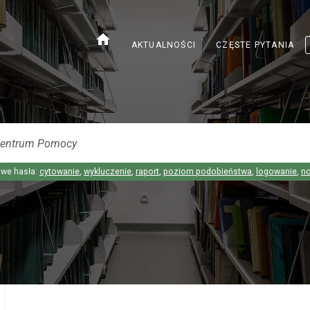
home
AKTUALNOŚCI
CZĘSTE PYTANIA
we hasła:
cytowanie
,
wykluczenie
,
raport
,
poziom podobieństwa
,
logowanie
,
n