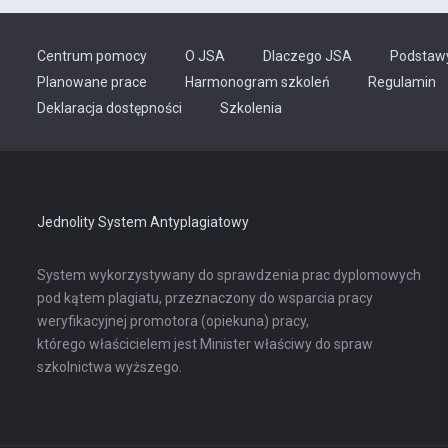
Centrum pomocy
O JSA
Dlaczego JSA
Podstaw
Planowane prace
Harmonogram szkoleń
Regulamin
Odnośnik
Deklaracja dostępności
Szkolenia
otwiera
się
w
nowej
karcie
Jednolity System Antyplagiatowy
System wykorzystywany do sprawdzenia prac dyplomowych
pod kątem plagiatu, przeznaczony do wsparcia pracy
weryfikacyjnej promotora (opiekuna) pracy,
którego właścicielem jest Minister właściwy do spraw
szkolnictwa wyższego.