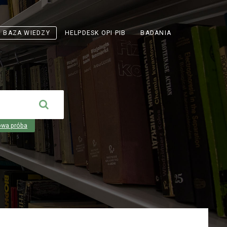
ODNOŚNIK
BAZA WIEDZY
HELPDESK OPI PIB
BADANIA
OTWIERA
SIĘ
W
NOWEJ
KARCIE
owa próba