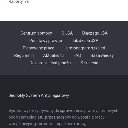
Raporty
(8)
Centrum pomocy
O JSA
Dlaczego JSA
Podstawy prawne
Jak działa JSA
Planowane prace
Harmonogram szkoleń
Regulamin
Aktualności
FAQ
Baza wiedzy
Odnośnik
Deklaracja dostępności
Szkolenia
otwiera
się
w
nowej
karcie
Jednolity System Antyplagiatowy
System wykorzystywany do sprawdzenia prac dyplomowych
pod kątem plagiatu, przeznaczony do wsparcia pracy
weryfikacyjnej promotora (opiekuna) pracy,