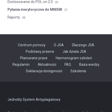
Dostosowanie do POL-on 2.0
(6)
Pytania merytoryczne do MNISW
(7)
Raporty
(8)
Centrum pomocy
O JSA
Dlaczego JSA
Podstawy prawne
Jak działa JSA
Planowane prace
Harmonogram szkoleń
Regulamin
Aktualności
FAQ
Baza wiedzy
Odnośnik
Deklaracja dostępności
Szkolenia
otwiera
się
w
nowej
karcie
Jednolity System Antyplagiatowy