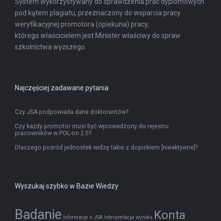
System wykorzystywany do sprawdzenia prac dyplomowych
pod kątem plagiatu, przeznaczony do wsparcia pracy
weryfikacyjnej promotora (opiekuna) pracy,
którego właścicielem jest Minister właściwy do spraw
szkolnictwa wyższego.
Najczęściej zadawane pytania
Czy JSA podpowiada dane doktorantów?
Czy każdy promotor musi być wprowadzony do rejestru
pracowników w POL-on 2.0?
Dlaczego pośród jednostek widzę takie z dopiskiem [nieaktywne]?
Wyszukaj szybko w Bazie Wiedzy
Badanie
Konta
Informacje o JSA
Interpretacja wyniku