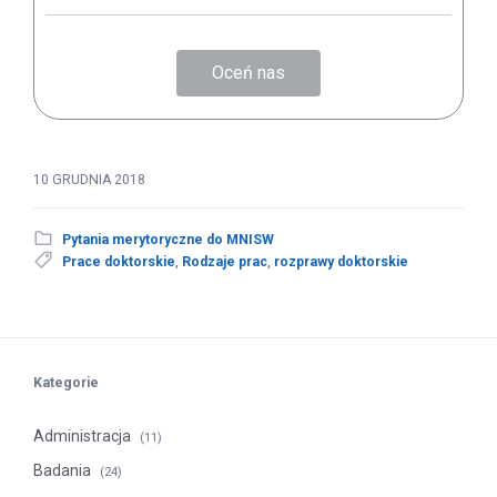
Oceń nas
10 GRUDNIA 2018
Pytania merytoryczne do MNISW
Prace doktorskie
,
Rodzaje prac
,
rozprawy doktorskie
Kategorie
Administracja
(11)
Badania
(24)