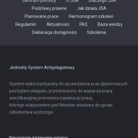
Centrum pomocy
O JSA
Dlaczego JSA
Podstawy prawne
Jak działa JSA
Planowane prace
Harmonogram szkoleń
Regulamin
Aktualności
FAQ
Baza wiedzy
Odnośnik
Deklaracja dostępności
Szkolenia
otwiera
się
w
nowej
karcie
Jednolity System Antyplagiatowy
System wykorzystywany do sprawdzenia prac dyplomowych
pod kątem plagiatu, przeznaczony do wsparcia pracy
weryfikacyjnej promotora (opiekuna) pracy,
którego właścicielem jest Minister właściwy do spraw
szkolnictwa wyższego.
Najczęściej zadawane pytania