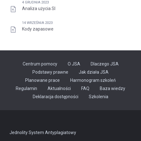
4 GRUDNIA 2023
Analiza użycia SI
14 WRZEŚNIA 2023
Kody zapasowe
Centrum pomocy
O JSA
Dlaczego JSA
Podstawy prawne
Jak działa JSA
Planowane prace
Harmonogram szkoleń
Regulamin
Aktualności
FAQ
Baza wiedzy
Odnośnik
Deklaracja dostępności
Szkolenia
otwiera
się
w
nowej
karcie
Jednolity System Antyplagiatowy