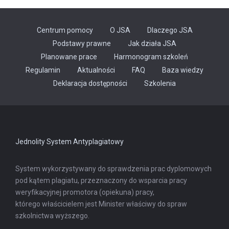
Centrum pomocy
O JSA
Dlaczego JSA
Podstawy prawne
Jak działa JSA
Planowane prace
Harmonogram szkoleń
Regulamin
Aktualności
FAQ
Baza wiedzy
Odnośnik
Deklaracja dostępności
Szkolenia
otwiera
się
w
nowej
karcie
Jednolity System Antyplagiatowy
System wykorzystywany do sprawdzenia prac dyplomowych
pod kątem plagiatu, przeznaczony do wsparcia pracy
weryfikacyjnej promotora (opiekuna) pracy,
którego właścicielem jest Minister właściwy do spraw
szkolnictwa wyższego.