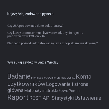
Najczęściej zadawane pytania
Czy JSA podpowiada dane doktorantów?
Czy każdy promotor musi być wprowadzony do rejestru
pracowników w POL-on 2.0?
Dlaczego pośród jednostek widzę takie z dopiskiem [nieaktywne]?
Wyszukaj szybko w Bazie Wiedzy
Badanie
Konta
Informacje o JSA
Interpretacja wyniku
użytkowników
Logowanie i strona
główna
Materiały instruktażowe
Pomoc
Raport
Ustawienia
REST API
Statystyki