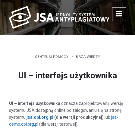
CENTRUM POMOCY
BAZA WIEDZY
UI – interfejs użytkownika
UI – interfejs użytkownika
oznacza zaprojektowaną wersję
systemu JSA dostępną online po zalogowaniu się na stronę
systemu
jsa.opi.org.pl
(dla wersji produkcyjnej)
lub
jsa-
demo.opi.org.pl
(dla wersji testowej).