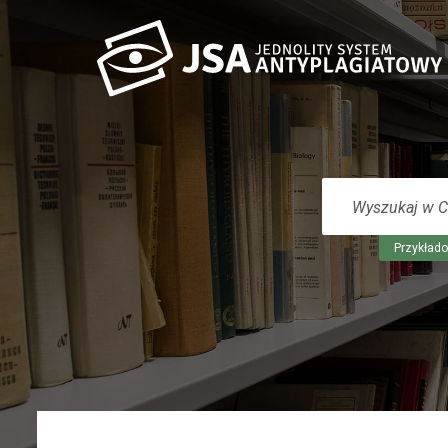
WYSZUKAJ
W
CENTRUM
POMOCY
Przykłado