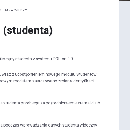
BAZA WIEDZY
r (studenta)
fikacyjny studenta z systemu POL-on 2.0.
.0. wraz z udostępnieniem nowego modułu Studentów
z nowym modułem zastosowano zmianę identyfikacji
a studenta przebiega za pośrednictwem externalId lub
ika podczas wprowadzania danych studenta widoczny