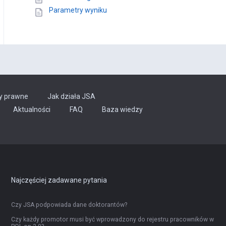
Parametry wyniku
y prawne
Jak działa JSA
Aktualności
FAQ
Baza wiedzy
Najczęściej zadawane pytania
Czy JSA podpowiada dane doktorantów?
Czy każdy promotor musi być wprowadzony do rejestru pracowników w