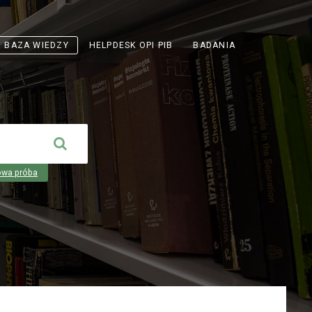
ODNOŚNIK
BAZA WIEDZY
HELPDESK OPI PIB
BADANIA
OTWIERA
SIĘ
W
NOWEJ
KARCIE
owa próba