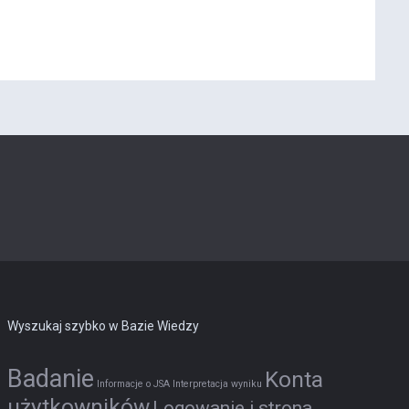
Wyszukaj szybko w Bazie Wiedzy
Badanie
Konta
Informacje o JSA
Interpretacja wyniku
użytkowników
Logowanie i strona