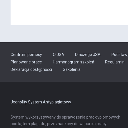
Centrum pomocy
O JSA
Dlaczego JSA
Podstaw
Planowane prace
Harmonogram szkoleń
Regulamin
Odnośnik
Deklaracja dostępności
Szkolenia
otwiera
się
w
nowej
karcie
Jednolity System Antyplagiatowy
System wykorzystywany do sprawdzenia prac dyplomowych
pod kątem plagiatu, przeznaczony do wsparcia pracy