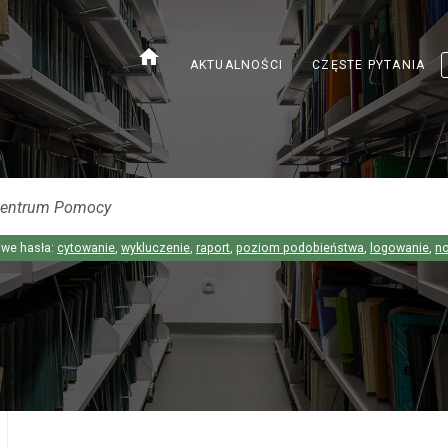
home
AKTUALNOŚCI
CZĘSTE PYTANIA
we hasła:
cytowanie
,
wykluczenie
,
raport
,
poziom podobieństwa
,
logowanie
,
n