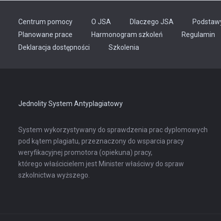
Centrum pomocy
O JSA
Dlaczego JSA
Podstaw
Planowane prace
Harmonogram szkoleń
Regulamin
Odnośnik
Deklaracja dostępności
Szkolenia
otwiera
się
w
nowej
karcie
Jednolity System Antyplagiatowy
System wykorzystywany do sprawdzenia prac dyplomowych
pod kątem plagiatu, przeznaczony do wsparcia pracy
weryfikacyjnej promotora (opiekuna) pracy,
którego właścicielem jest Minister właściwy do spraw
szkolnictwa wyższego.