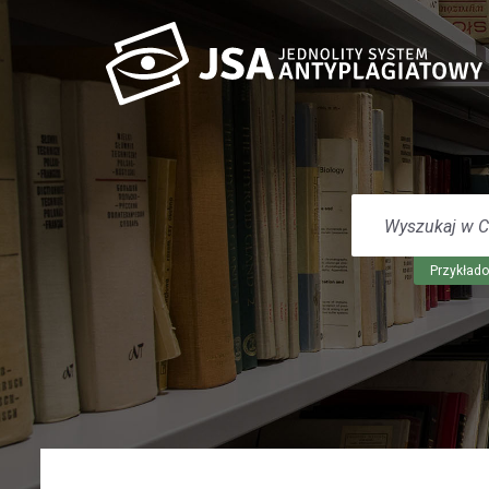
WYSZUKAJ
W
CENTRUM
POMOCY
Przykłado