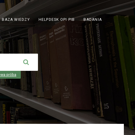
ODNOŚNIK
BAZA WIEDZY
HELPDESK OPI PIB
BADANIA
OTWIERA
SIĘ
W
NOWEJ
KARCIE
owa próba