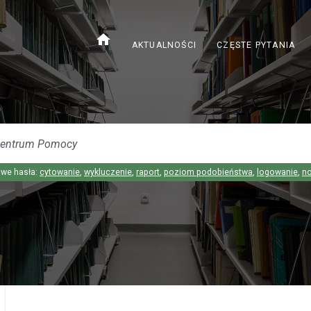
home
AKTUALNOŚCI
CZĘSTE PYTANIA
we hasła:
cytowanie
,
wykluczenie
,
raport
,
poziom podobieństwa
,
logowanie
,
n