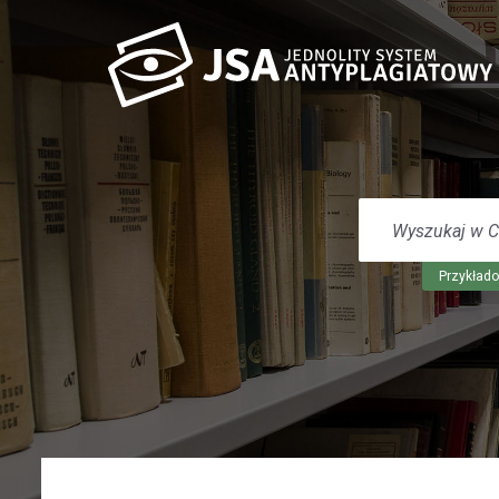
WYSZUKAJ
W
CENTRUM
POMOCY
Przykłado