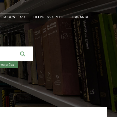
ODNOŚNIK
BAZA WIEDZY
HELPDESK OPI PIB
BADANIA
OTWIERA
SIĘ
W
NOWEJ
KARCIE
owa próba