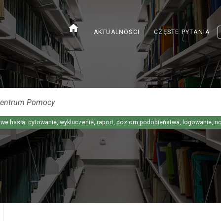
home
AKTUALNOŚCI
CZĘSTE PYTANIA
we hasła:
cytowanie
,
wykluczenie
,
raport
,
poziom podobieństwa
,
logowanie
,
n