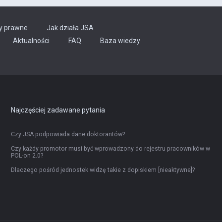
y prawne
Jak działa JSA
Aktualności
FAQ
Baza wiedzy
Najczęściej zadawane pytania
Czy JSA podpowiada dane doktorantów?
Czy każdy promotor musi być wprowadzony do rejestru pracowników w
POL-on 2.0?
Dlaczego pośród jednostek widzę takie z dopiskiem [nieaktywne]?