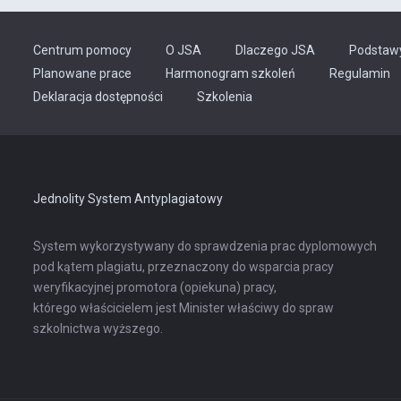
Centrum pomocy
O JSA
Dlaczego JSA
Podstaw
Planowane prace
Harmonogram szkoleń
Regulamin
Odnośnik
Deklaracja dostępności
Szkolenia
otwiera
się
w
nowej
karcie
Jednolity System Antyplagiatowy
System wykorzystywany do sprawdzenia prac dyplomowych
pod kątem plagiatu, przeznaczony do wsparcia pracy
weryfikacyjnej promotora (opiekuna) pracy,
którego właścicielem jest Minister właściwy do spraw
szkolnictwa wyższego.