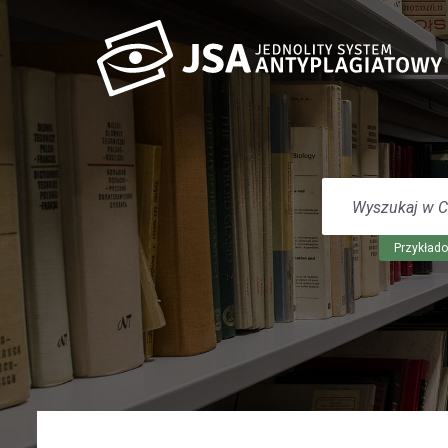
WYSZUKAJ
W
CENTRUM
POMOCY
Przykłado