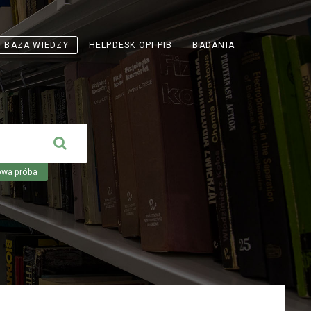
ODNOŚNIK
BAZA WIEDZY
HELPDESK OPI PIB
BADANIA
OTWIERA
SIĘ
W
NOWEJ
KARCIE
owa próba