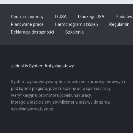
Centrum pomocy
O JSA
Dlaczego JSA
Podstaw
Planowane prace
Harmonogram szkoleń
Regulamin
Odnośnik
Deklaracja dostępności
Szkolenia
otwiera
się
w
nowej
karcie
Jednolity System Antyplagiatowy
System wykorzystywany do sprawdzenia prac dyplomowych
pod kątem plagiatu, przeznaczony do wsparcia pracy
weryfikacyjnej promotora (opiekuna) pracy,
którego właścicielem jest Minister właściwy do spraw
szkolnictwa wyższego.