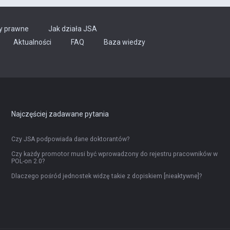
y prawne
Jak działa JSA
Aktualności
FAQ
Baza wiedzy
Najczęściej zadawane pytania
Czy JSA podpowiada dane doktorantów?
Czy każdy promotor musi być wprowadzony do rejestru pracowników w
POL-on 2.0?
Dlaczego pośród jednostek widzę takie z dopiskiem [nieaktywne]?