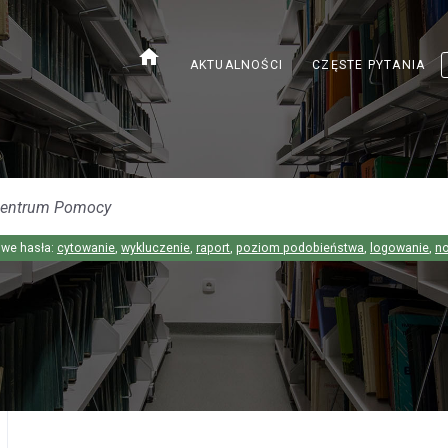
home
AKTUALNOŚCI
CZĘSTE PYTANIA
we hasła:
cytowanie
,
wykluczenie
,
raport
,
poziom podobieństwa
,
logowanie
,
n