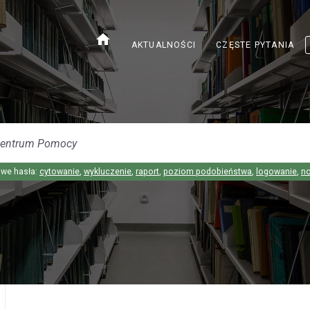
home
AKTUALNOŚCI
CZĘSTE PYTANIA
we hasła:
cytowanie
,
wykluczenie
,
raport
,
poziom podobieństwa
,
logowanie
,
n