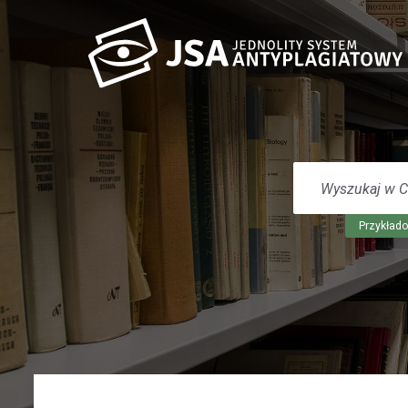
WYSZUKAJ
W
CENTRUM
POMOCY
Przykłado