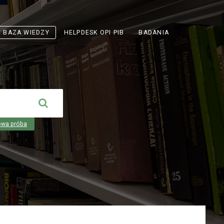
ODNOŚNIK
BAZA WIEDZY
HELPDESK OPI PIB
BADANIA
OTWIERA
SIĘ
W
NOWEJ
KARCIE
owa próba