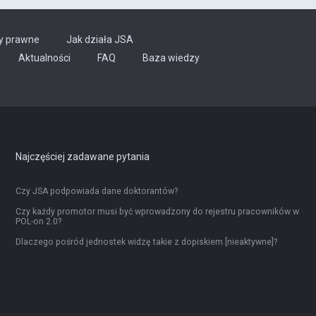
y prawne
Jak działa JSA
Aktualności
FAQ
Baza wiedzy
Najczęściej zadawane pytania
Czy JSA podpowiada dane doktorantów?
Czy każdy promotor musi być wprowadzony do rejestru pracowników w
POL-on 2.0?
Dlaczego pośród jednostek widzę takie z dopiskiem [nieaktywne]?