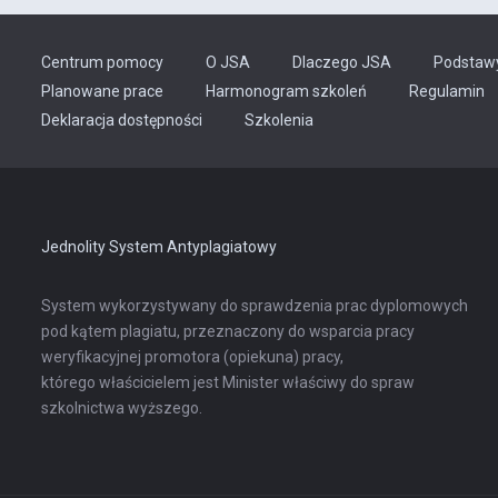
Centrum pomocy
O JSA
Dlaczego JSA
Podstaw
Planowane prace
Harmonogram szkoleń
Regulamin
Odnośnik
Deklaracja dostępności
Szkolenia
otwiera
się
w
nowej
karcie
Jednolity System Antyplagiatowy
System wykorzystywany do sprawdzenia prac dyplomowych
pod kątem plagiatu, przeznaczony do wsparcia pracy
weryfikacyjnej promotora (opiekuna) pracy,
którego właścicielem jest Minister właściwy do spraw
szkolnictwa wyższego.