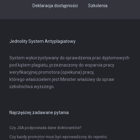
Odnośnik
Deklaracja dostępności
Szkolenia
otwiera
się
w
nowej
karcie
Jednolity System Antyplagiatowy
System wykorzystywany do sprawdzenia prac dyplomowych
pod kątem plagiatu, przeznaczony do wsparcia pracy
weryfikacyjnej promotora (opiekuna) pracy,
którego właścicielem jest Minister właściwy do spraw
szkolnictwa wyższego.
Najczęściej zadawane pytania
Czy JSA podpowiada dane doktorantów?
Czy każdy promotor musi być wprowadzony do rejestru