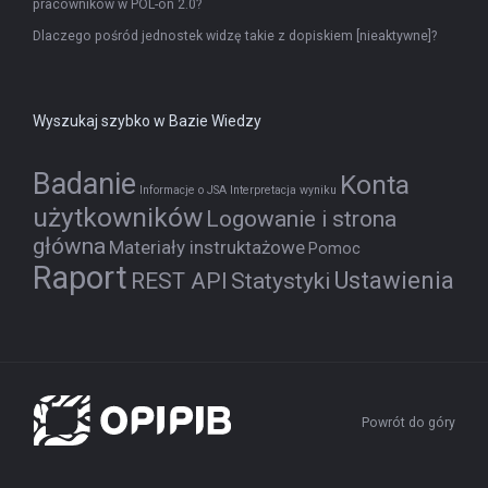
pracowników w POL-on 2.0?
Dlaczego pośród jednostek widzę takie z dopiskiem [nieaktywne]?
Wyszukaj szybko w Bazie Wiedzy
Badanie
Konta
Informacje o JSA
Interpretacja wyniku
użytkowników
Logowanie i strona
główna
Materiały instruktażowe
Pomoc
Raport
Ustawienia
REST API
Statystyki
Powrót do góry