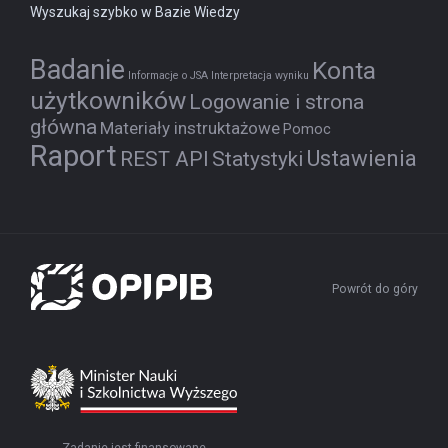
Wyszukaj szybko w Bazie Wiedzy
Badanie
Konta
Informacje o JSA
Interpretacja wyniku
użytkowników
Logowanie i strona
główna
Materiały instruktażowe
Pomoc
Raport
Ustawienia
REST API
Statystyki
Powrót do góry
Zadanie jest finansowane