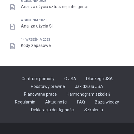
6 GRUDNIA 2023
Analiza użycia sztucznej inteligencji
4 GRUDNIA 2023
Analiza użycia SI
14 WRZEŚNIA 2023
Kody zapasowe
Centrum pomocy
O JSA
Dlaczego JSA
Podstawy prawne
Jak działa JSA
Planowane prace
Harmonogram szkoleń
Regulamin
Aktualności
FAQ
Baza wiedzy
Odnośnik
Deklaracja dostępności
Szkolenia
otwiera
się
w
nowej
karcie