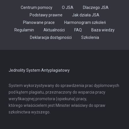
Centrum pomocy
O JSA
Dlaczego JSA
Podstawy prawne
Jak działa JSA
Planowane prace
Harmonogram szkoleń
Regulamin
Aktualności
FAQ
Baza wiedzy
Odnośnik
Deklaracja dostępności
Szkolenia
otwiera
się
w
nowej
karcie
Jednolity System Antyplagiatowy
System wykorzystywany do sprawdzenia prac dyplomowych
pod kątem plagiatu, przeznaczony do wsparcia pracy
weryfikacyjnej promotora (opiekuna) pracy,
którego właścicielem jest Minister właściwy do spraw
szkolnictwa wyższego.