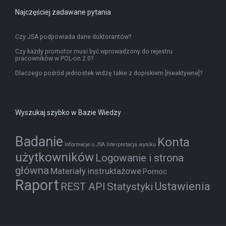
Najczęściej zadawane pytania
Czy JSA podpowiada dane doktorantów?
Czy każdy promotor musi być wprowadzony do rejestru
pracowników w POL-on 2.0?
Dlaczego pośród jednostek widzę takie z dopiskiem [nieaktywne]?
Wyszukaj szybko w Bazie Wiedzy
Badanie
Konta
Informacje o JSA
Interpretacja wyniku
użytkowników
Logowanie i strona
główna
Materiały instruktażowe
Pomoc
Raport
Ustawienia
REST API
Statystyki