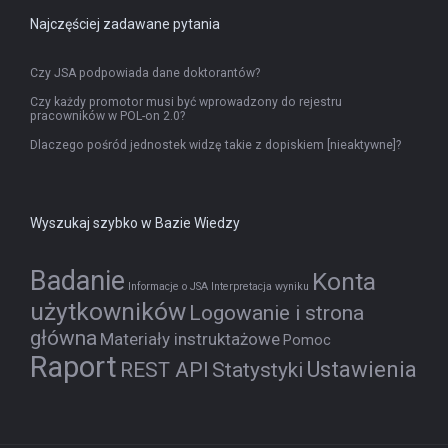
Najczęściej zadawane pytania
Czy JSA podpowiada dane doktorantów?
Czy każdy promotor musi być wprowadzony do rejestru
pracowników w POL-on 2.0?
Dlaczego pośród jednostek widzę takie z dopiskiem [nieaktywne]?
Wyszukaj szybko w Bazie Wiedzy
Badanie
Konta
Informacje o JSA
Interpretacja wyniku
użytkowników
Logowanie i strona
główna
Materiały instruktażowe
Pomoc
Raport
Ustawienia
REST API
Statystyki