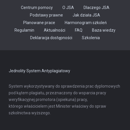
Centrum pomocy
O JSA
Dlaczego JSA
Podstawy prawne
Jak działa JSA
Planowane prace
Harmonogram szkoleń
Regulamin
Aktualności
FAQ
Baza wiedzy
Odnośnik
Deklaracja dostępności
Szkolenia
otwiera
się
w
nowej
karcie
Jednolity System Antyplagiatowy
System wykorzystywany do sprawdzenia prac dyplomowych
pod kątem plagiatu, przeznaczony do wsparcia pracy
weryfikacyjnej promotora (opiekuna) pracy,
którego właścicielem jest Minister właściwy do spraw
szkolnictwa wyższego.