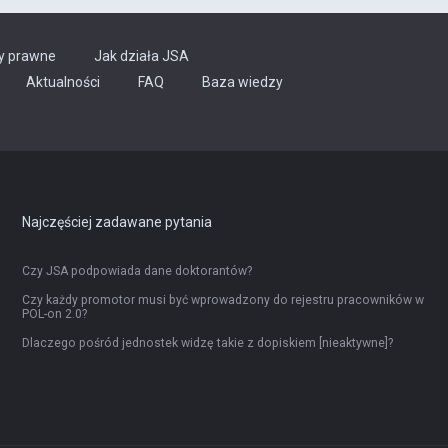
y prawne
Jak działa JSA
Aktualności
FAQ
Baza wiedzy
Najczęściej zadawane pytania
Czy JSA podpowiada dane doktorantów?
Czy każdy promotor musi być wprowadzony do rejestru pracowników w
POL-on 2.0?
Dlaczego pośród jednostek widzę takie z dopiskiem [nieaktywne]?