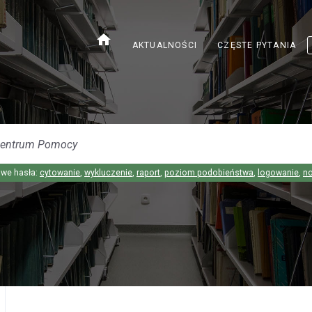
home
AKTUALNOŚCI
CZĘSTE PYTANIA
we hasła:
cytowanie
,
wykluczenie
,
raport
,
poziom podobieństwa
,
logowanie
,
n