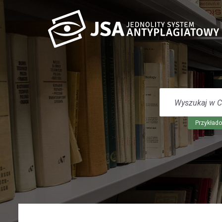
WYSZUKAJ
W
CENTRUM
POMOCY
Przykłado