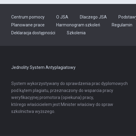
Centrum pomocy
O JSA
Dlaczego JSA
Podstaw
Planowane prace
Harmonogram szkoleń
Regulamin
Odnośnik
Deklaracja dostępności
Szkolenia
otwiera
się
w
nowej
karcie
Jednolity System Antyplagiatowy
System wykorzystywany do sprawdzenia prac dyplomowych
pod kątem plagiatu, przeznaczony do wsparcia pracy
weryfikacyjnej promotora (opiekuna) pracy,
którego właścicielem jest Minister właściwy do spraw
szkolnictwa wyższego.