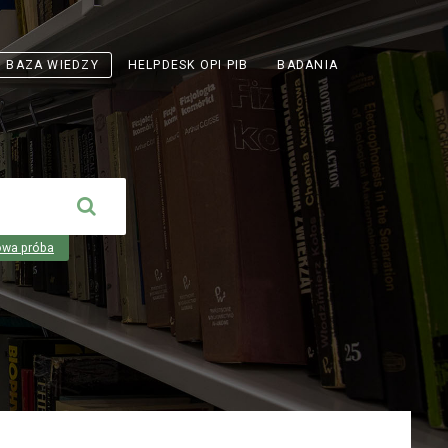
ODNOŚNIK
BAZA WIEDZY
HELPDESK OPI PIB
BADANIA
OTWIERA
SIĘ
W
NOWEJ
KARCIE
owa próba