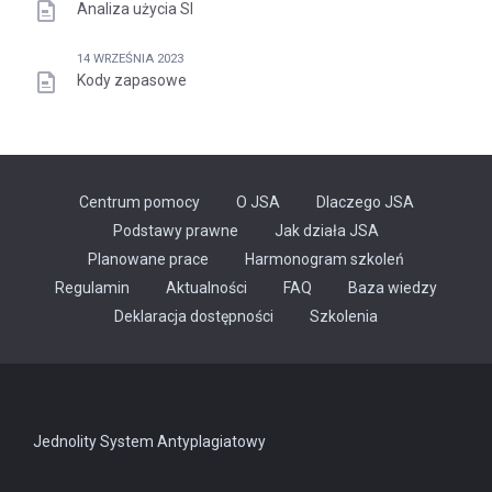
Analiza użycia SI
14 WRZEŚNIA 2023
Kody zapasowe
Centrum pomocy
O JSA
Dlaczego JSA
Podstawy prawne
Jak działa JSA
Planowane prace
Harmonogram szkoleń
Regulamin
Aktualności
FAQ
Baza wiedzy
Odnośnik
Deklaracja dostępności
Szkolenia
otwiera
się
w
nowej
karcie
Jednolity System Antyplagiatowy