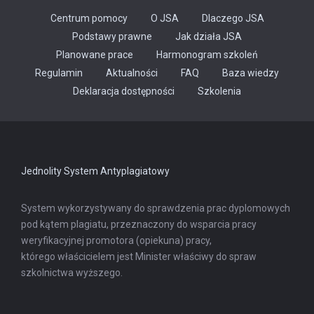
Centrum pomocy
O JSA
Dlaczego JSA
Podstawy prawne
Jak działa JSA
Planowane prace
Harmonogram szkoleń
Regulamin
Aktualności
FAQ
Baza wiedzy
Odnośnik
Deklaracja dostępności
Szkolenia
otwiera
się
w
nowej
karcie
Jednolity System Antyplagiatowy
System wykorzystywany do sprawdzenia prac dyplomowych
pod kątem plagiatu, przeznaczony do wsparcia pracy
weryfikacyjnej promotora (opiekuna) pracy,
którego właścicielem jest Minister właściwy do spraw
szkolnictwa wyższego.