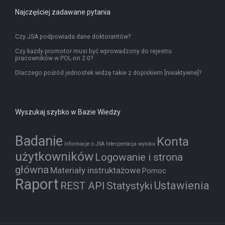
Najczęściej zadawane pytania
Czy JSA podpowiada dane doktorantów?
Czy każdy promotor musi być wprowadzony do rejestru
pracowników w POL-on 2.0?
Dlaczego pośród jednostek widzę takie z dopiskiem [nieaktywne]?
Wyszukaj szybko w Bazie Wiedzy
Badanie
Konta
Informacje o JSA
Interpretacja wyniku
użytkowników
Logowanie i strona
główna
Materiały instruktażowe
Pomoc
Raport
Ustawienia
REST API
Statystyki