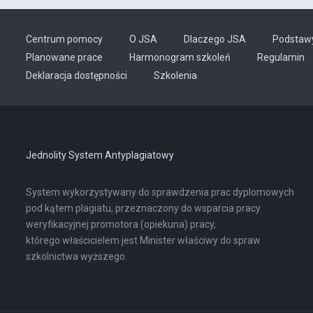
Centrum pomocy
O JSA
Dlaczego JSA
Podstaw
Planowane prace
Harmonogram szkoleń
Regulamin
Odnośnik
Deklaracja dostępności
Szkolenia
otwiera
się
w
nowej
karcie
Jednolity System Antyplagiatowy
System wykorzystywany do sprawdzenia prac dyplomowych
pod kątem plagiatu, przeznaczony do wsparcia pracy
weryfikacyjnej promotora (opiekuna) pracy,
którego właścicielem jest Minister właściwy do spraw
szkolnictwa wyższego.