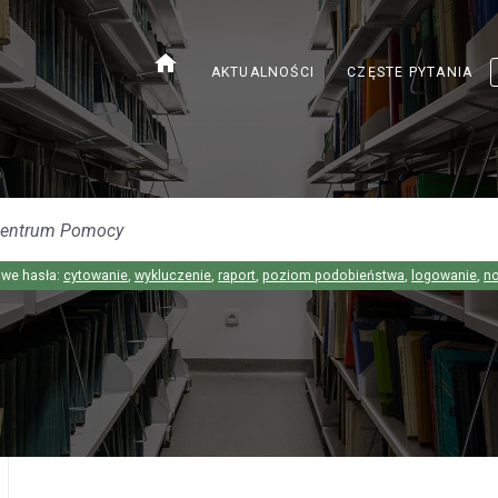
home
AKTUALNOŚCI
CZĘSTE PYTANIA
we hasła:
cytowanie
,
wykluczenie
,
raport
,
poziom podobieństwa
,
logowanie
,
n