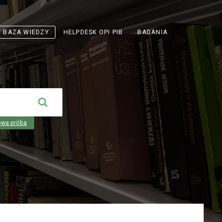
ODNOŚNIK
BAZA WIEDZY
HELPDESK OPI PIB
BADANIA
OTWIERA
SIĘ
W
NOWEJ
KARCIE
owa próba