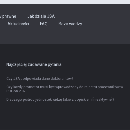
y prawne
Jak działa JSA
Aktualności
FAQ
Baza wiedzy
Najczęściej zadawane pytania
Czy JSA podpowiada dane doktorantów?
Czy każdy promotor musi być wprowadzony do rejestru pracowników w
POL-on 2.0?
Dlaczego pośród jednostek widzę takie z dopiskiem [nieaktywne]?