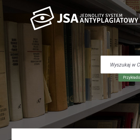
WYSZUKAJ
W
CENTRUM
POMOCY
Przykłado