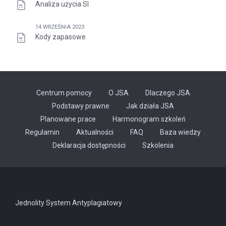
Analiza użycia SI
14 WRZEŚNIA 2023
Kody zapasowe
Centrum pomocy
O JSA
Dlaczego JSA
Podstawy prawne
Jak działa JSA
Planowane prace
Harmonogram szkoleń
Regulamin
Aktualności
FAQ
Baza wiedzy
Odnośnik
Deklaracja dostępności
Szkolenia
otwiera
się
w
nowej
karcie
Jednolity System Antyplagiatowy