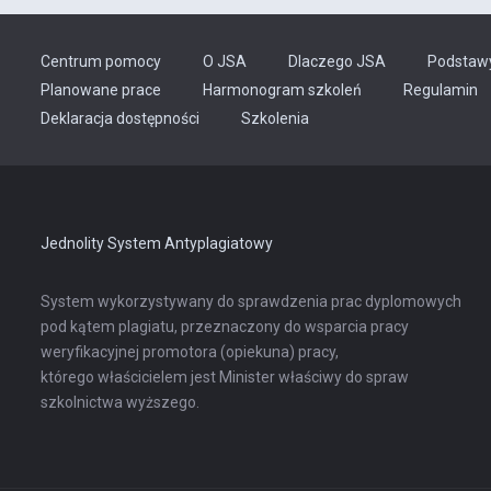
Centrum pomocy
O JSA
Dlaczego JSA
Podstaw
Planowane prace
Harmonogram szkoleń
Regulamin
Odnośnik
Deklaracja dostępności
Szkolenia
otwiera
się
w
nowej
karcie
Jednolity System Antyplagiatowy
System wykorzystywany do sprawdzenia prac dyplomowych
pod kątem plagiatu, przeznaczony do wsparcia pracy
weryfikacyjnej promotora (opiekuna) pracy,
którego właścicielem jest Minister właściwy do spraw
szkolnictwa wyższego.