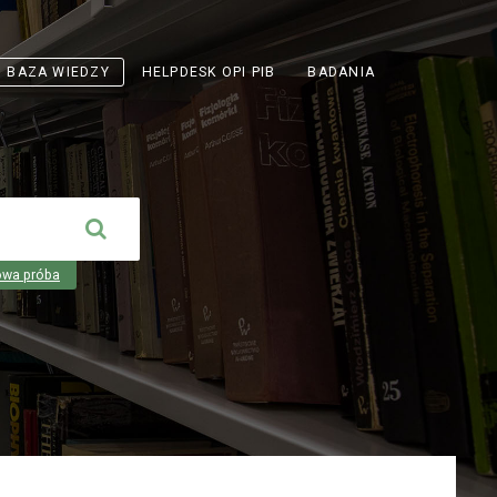
ODNOŚNIK
BAZA WIEDZY
HELPDESK OPI PIB
BADANIA
OTWIERA
SIĘ
W
NOWEJ
KARCIE
owa próba