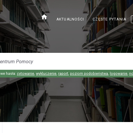
home
AKTUALNOŚCI
CZĘSTE PYTANIA
we hasła:
cytowanie
,
wykluczenie
,
raport
,
poziom podobieństwa
,
logowanie
,
n