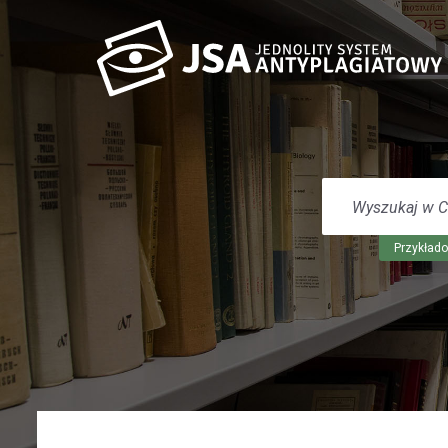
WYSZUKAJ
W
CENTRUM
POMOCY
Przykłado