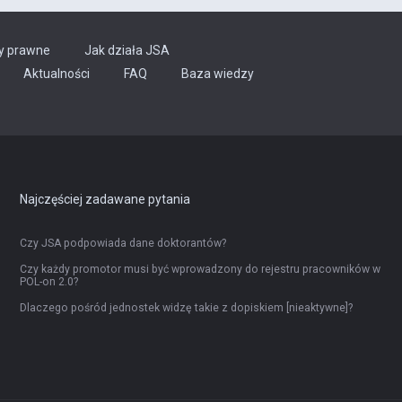
y prawne
Jak działa JSA
Aktualności
FAQ
Baza wiedzy
Najczęściej zadawane pytania
Czy JSA podpowiada dane doktorantów?
Czy każdy promotor musi być wprowadzony do rejestru pracowników w
POL-on 2.0?
Dlaczego pośród jednostek widzę takie z dopiskiem [nieaktywne]?